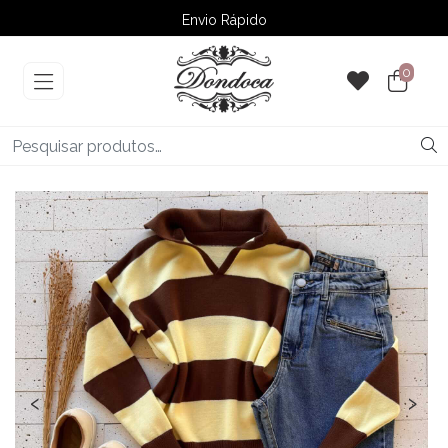
Envio Rápido
➚ Ofertas
– Até 60% OFF
0
‹
›