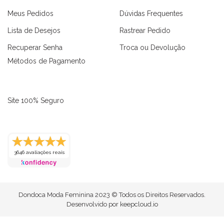
Meus Pedidos
Dúvidas Frequentes
Lista de Desejos
Rastrear Pedido
Recuperar Senha
Troca ou Devolução
Métodos de Pagamento
Site 100% Seguro
3646 avaliações reais
as
Macaquinhos
Blusas
Vestidos
Calças
Conjuntos
Dondoca Moda Feminina 2023 © Todos os Direitos Reservados.
Desenvolvido por
keepcloud.io