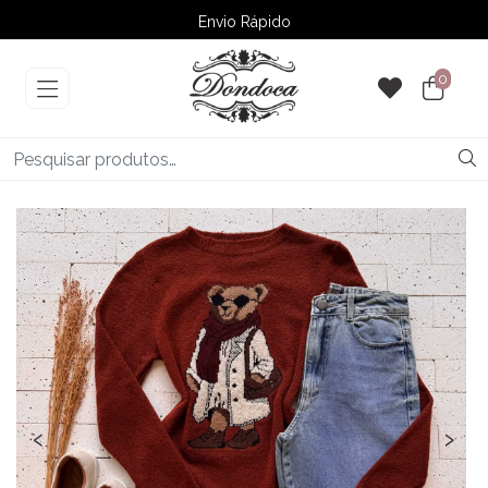
Envio Rápido
➚ Ofertas
– Até 60% OFF
0
‹
›