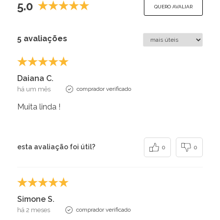
5.0
QUERO AVALIAR
5 avaliações
Daiana C.
há um mês
comprador verificado
Muita linda !
esta avaliação foi útil?
0
0
Simone S.
há 2 meses
comprador verificado