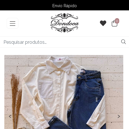
Envio Rápido
➚ Ofertas
– Até 60% OFF
0
‹
›