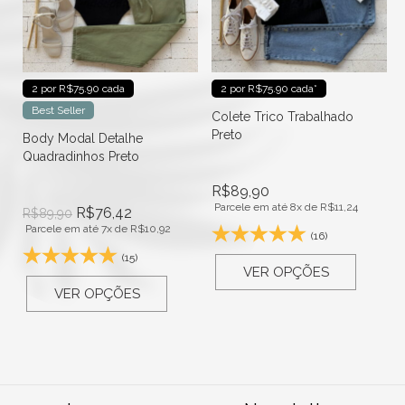
2 por R$75.90 cada
2 por R$75.90 cada*
Best Seller
Colete Trico Trabalhado
Preto
Body Modal Detalhe
Quadradinhos Preto
R$
89,90
Parcele em até 8x de
R$
11,24
R$
76,42
R$
89,90
Parcele em até 7x de
R$
10,92
(16)
(15)
VER OPÇÕES
VER OPÇÕES