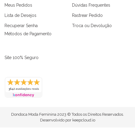
Meus Pedidos
Dúvidas Frequentes
Lista de Desejos
Rastrear Pedido
Recuperar Senha
Troca ou Devolução
Métodos de Pagamento
Site 100% Seguro
3642 avaliações reais
as
Macaquinhos
Blusas
Vestidos
Calças
Conjuntos
Dondoca Moda Feminina 2023 © Todos os Direitos Reservados.
Desenvolvido por
keepcloud.io