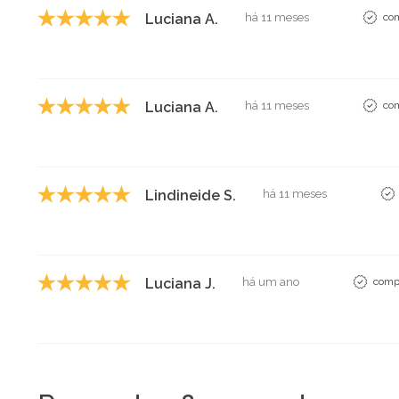
Luciana A.
há 11 meses
com
Luciana A.
há 11 meses
com
Lindineide S.
há 11 meses
Luciana J.
há um ano
compr