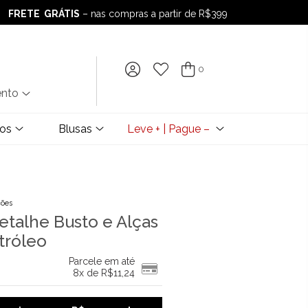
FRETE GRÁTIS
– nas compras a partir de R$399
FRETE GRÁTIS
– nas compras a partir de R$399
0
ento
dos
Blusas
Leve + | Pague –
ções
talhe Busto e Alças
tróleo
Parcele em até
8x de
R$
11,24