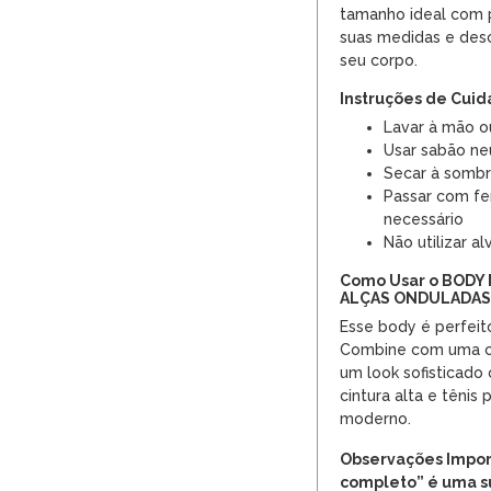
tamanho ideal com p
suas medidas e desc
seu corpo.
Instruções de Cui
Lavar à mão ou
Usar sabão ne
Secar à sombr
Passar com fe
necessário
Não utilizar al
Como Usar o BODY
ALÇAS ONDULADAS
Esse body é perfeit
Combine com uma cal
um look sofisticado
cintura alta e tênis 
moderno.
Observações Impor
completo” é uma s