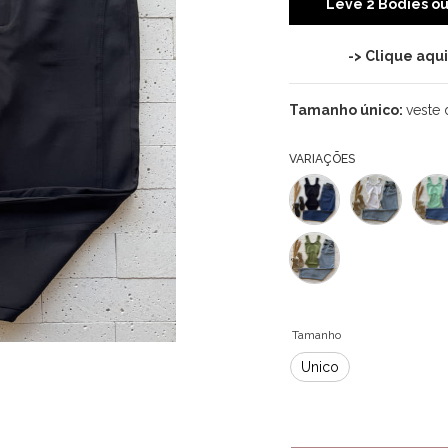
Leve 2 Bodies o
-> Clique aqu
Tamanho único:
veste 
VARIAÇÕES
Tamanho
Único