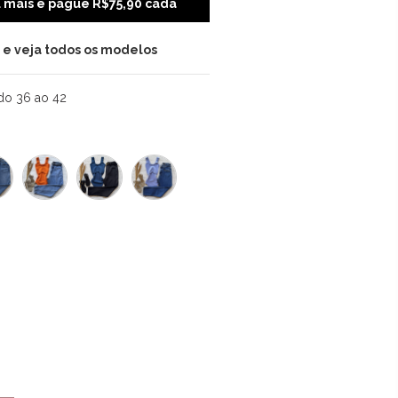
u mais e pague R$75,90 cada
i e veja todos os modelos
do 36 ao 42