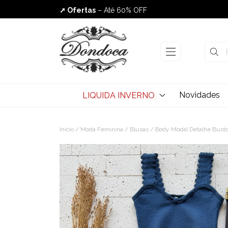
➚ Ofertas
– Até 60% OFF
Envio Rápido
Novidades
LIQUIDA INVERNO
Início
/
Moda Feminina
/
Blusas
/ Body Modal Detalhe Busto