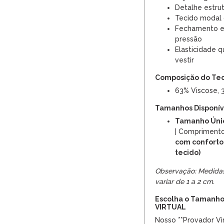
Detalhe estru
Tecido modal
Fechamento e
pressão
Elasticidade 
vestir
Composição do Te
63% Viscose, 
Tamanhos Disponíve
Tamanho Úni
| Compriment
com conforto
tecido)
Observação: Medida
variar de 1 a 2 cm.
Escolha o Tamanho
VIRTUAL
Nosso **Provador Vir