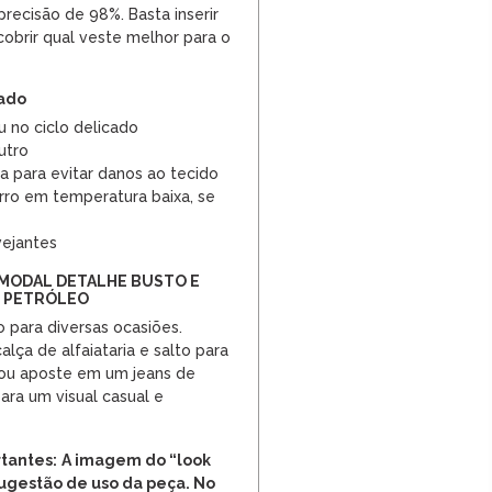
recisão de 98%. Basta inserir
obrir qual veste melhor para o
dado
 no ciclo delicado
utro
a para evitar danos ao tecido
rro em temperatura baixa, se
vejantes
 MODAL DETALHE BUSTO E
 PETRÓLEO
o para diversas ocasiões.
ça de alfaiataria e salto para
 ou aposte em um jeans de
para um visual casual e
tantes:
A imagem do “look
ugestão de uso da peça. No