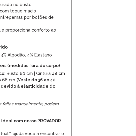
turado no busto
 com toque macio
ntrepernas por botões de
que proporciona conforto ao
cido
33% Algodão, 4% Elastano
is (medidas fora do corpo)
co:
Busto 60 cm | Cintura 48 cm
o 66 cm
(Veste do 36 ao 42
 devido à elasticidade do
s feitas manualmente, podem
 Ideal com nosso PROVADOR
tual** ajuda você a encontrar o