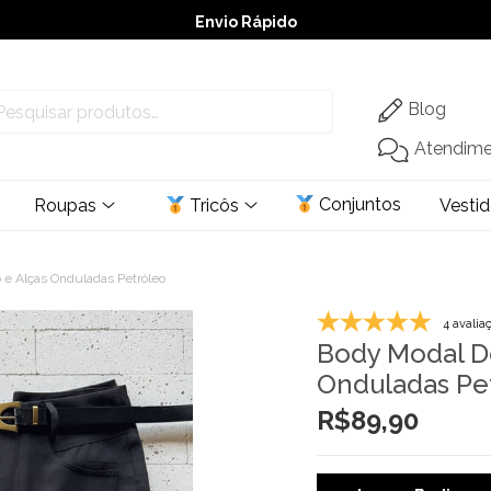
Envio Rápido
➚ Ofertas
– Até 60% OFF
Blog
Atendim
Conjuntos
Roupas
Tricôs
Vesti
 e Alças Onduladas Petróleo
4 avalia
Body Modal De
Onduladas Pe
R$
89,90