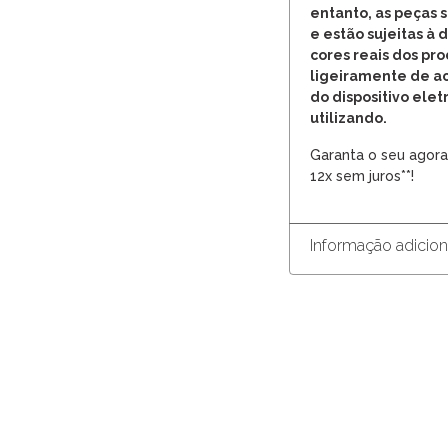
entanto, as peças
e estão sujeitas à 
cores reais dos pr
ligeiramente de a
do dispositivo elet
utilizando.
Garanta o seu agora
12x sem juros**!
Informação adicion