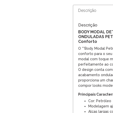
Descrição
Descrição
BODY MODAL DE
ONDULADAS PETR
Conforto
O **Body Modal Petró
conforto para o seu 
modal com toque mac
perfeitamente ao co
O design conta com 
acabamento ondulad
proporciona um char
compor looks moder
Principais Caracter
Cor: Petróleo
Modelagem aj
Alças largas