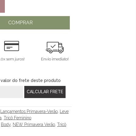
COMPRAR
10x sem juros!
Envio imediato!
 valor do frete deste produto
,
Lançamentos Primavera-Verão
,
Leve
a
,
Tricô Feminino
,
Body
,
NEW Primavera Verão
,
Tricô