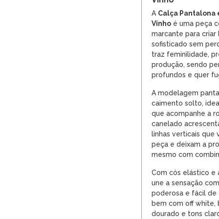
A
Calça Pantalona
Vinho
é uma peça co
marcante para criar
sofisticado sem perd
traz feminilidade, p
produção, sendo pe
profundos e quer fu
A modelagem pantal
caimento solto, ide
que acompanhe a rot
canelado acrescenta 
linhas verticais qu
peça e deixam a pro
mesmo com combina
Com cós elástico e 
une a sensação com
poderosa e fácil de
bem com off white, 
dourado e tons clar