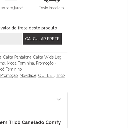
10x sem juros!
Envio imediato!
 valor do frete deste produto
a
,
Calça Pantalona
,
Calça Wide Leg
,
rno
,
Moda Feminina
,
Promoção -
icô Feminino
 Promoção
,
Novidade
,
OUTLET
,
Trico
 em Tricô Canelado Comfy