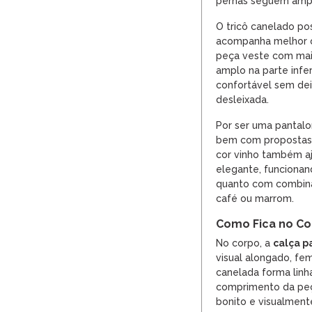
pernas seguem ampla
O tricô canelado pos
acompanha melhor o
peça veste com mais
amplo na parte infe
confortável sem dei
desleixada.
Por ser uma pantalo
bem com propostas d
cor vinho também aj
elegante, funcionan
quanto com combina
café ou marrom.
Como Fica no C
No corpo, a
calça p
visual alongado, fem
canelada forma lin
comprimento da peç
bonito e visualment