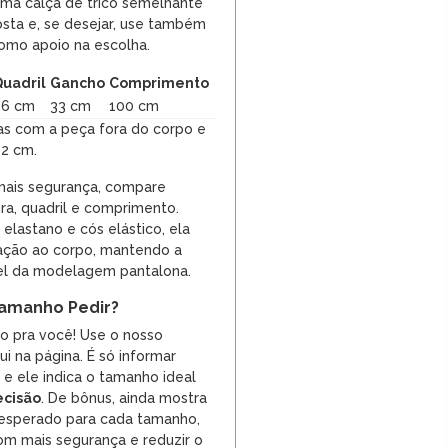
ma calça de tricô semelhante
osta e, se desejar, use também
como apoio na escolha.
uadril
Gancho
Comprimento
86 cm
33 cm
100 cm
as com a peça fora do corpo e
 2 cm.
mais segurança, compare
ra, quadril e comprimento.
elastano e cós elástico, ela
ação ao corpo, mantendo a
el da modelagem pantalona.
amanho Pedir?
so pra você! Use o nosso
i na página. É só informar
, e ele indica o tamanho ideal
ecisão
. De bônus, ainda mostra
 esperado para cada tamanho,
m mais segurança e reduzir o