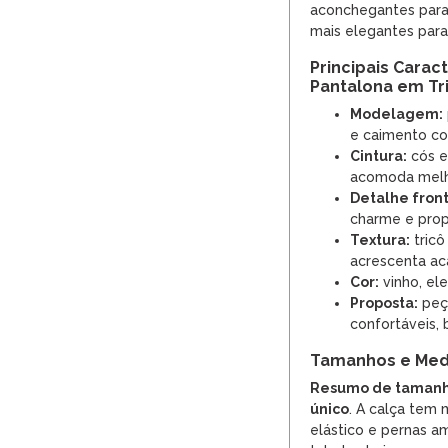
aconchegantes para
mais elegantes para 
Principais Caract
Pantalona em Tr
Modelagem:
e caimento co
Cintura:
cós el
acomoda melho
Detalhe front
charme e prop
Textura:
tricô
acrescenta ac
Cor:
vinho, el
Proposta:
peç
confortáveis, 
Tamanhos e Med
Resumo de tamanh
único
. A calça tem
elástico e pernas 