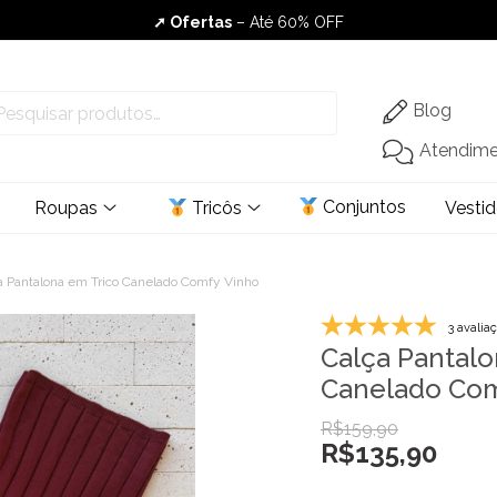
Envio Rápido
➚ Ofertas
– Até 60% OFF
Blog
Atendim
Conjuntos
Roupas
Tricôs
Vesti
a Pantalona em Trico Canelado Comfy Vinho
3 avalia
Calça Pantalo
Canelado Com
R$
159,90
R$
135,90