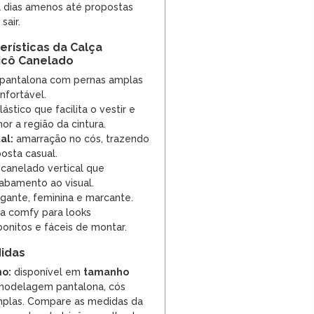
 dias amenos até propostas
sair.
erísticas da Calça
icô Canelado
pantalona com pernas amplas
nfortável.
ástico que facilita o vestir e
r a região da cintura.
al:
amarração no cós, trazendo
osta casual.
 canelado vertical que
abamento ao visual.
egante, feminina e marcante.
a comfy para looks
bonitos e fáceis de montar.
idas
o:
disponível em
tamanho
 modelagem pantalona, cós
amplas. Compare as medidas da