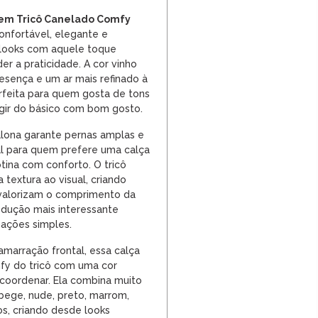
 em Tricô Canelado Comfy
nfortável, elegante e
 looks com aquele toque
er a praticidade. A cor vinho
resença e um ar mais refinado à
rfeita para quem gosta de tons
gir do básico com bom gosto.
ona garante pernas amplas e
al para quem prefere uma calça
ina com conforto. O tricô
textura ao visual, criando
e valorizam o comprimento da
dução mais interessante
ções simples.
amarração frontal, essa calça
fy do tricô com uma cor
 coordenar. Ela combina muito
bege, nude, preto, marrom,
os, criando desde looks