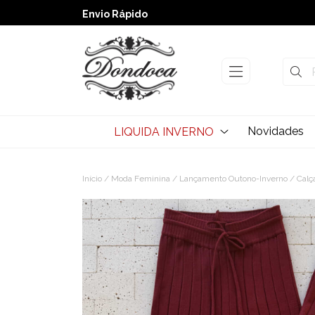
➚ Ofertas
– Até 60% OFF
Envio Rápido
Novidades
LIQUIDA INVERNO
Início
/
Moda Feminina
/
Lançamento Outono-Inverno
/ Calç