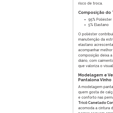
risco de troca.
Composição do 
95% Poliéster
5% Elastano
O poliéster contribui
manutenção da estru
elastano acrescenta 
acompanhar melhor 
composição deixa a 
diário, com caiment
que valoriza o visual
Modelagem e Ves
Pantalona Vinho
A modelagem pantal
quem gosta de calç
e conforto nas pern
Tricô Canelado Co
acomoda a cintura d