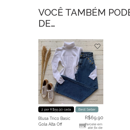
VOCÊ TAMBÉM POD
DE…
2 por R$55.90 cada
Best Seller
R$
69,90
Blusa Trico Basic
Gola Alta Off
Parcele em
até 6x de