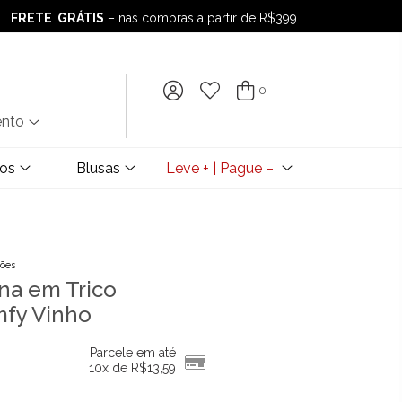
FRETE GRÁTIS
– nas compras a partir de R$399
FRETE GRÁTIS
– nas compras a partir de R$399
0
ento
dos
Blusas
Leve + | Pague –
ções
na em Trico
fy Vinho
Parcele em até
10x de
R$
13,59