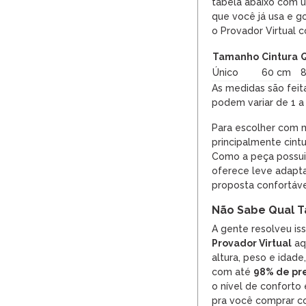
tabela abaixo com u
que você já usa e g
o Provador Virtual 
Tamanho
Cintura
Q
Único
60 cm
As medidas são feit
podem variar de 1 a
Para escolher com 
principalmente cintu
Como a peça possui 
oferece leve adapt
proposta confortáv
Não Sabe Qual T
A gente resolveu is
Provador Virtual
aqu
altura, peso e idade
com até
98% de pr
o nível de conforto
pra você comprar co