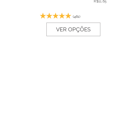
R$
11,65
(461)
VER OPÇÕES