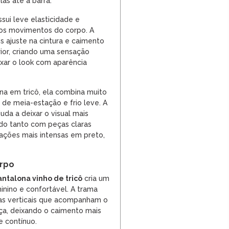
s até a barra.
sui leve elasticidade e
s movimentos do corpo. A
 ajuste na cintura e caimento
rior, criando uma sensação
xar o look com aparência
na em tricô, ela combina muito
e meia-estação e frio leve. A
uda a deixar o visual mais
do tanto com peças claras
ções mais intensas em preto,
orpo
antalona vinho de tricô
cria um
inino e confortável. A trama
has verticais que acompanham o
a, deixando o caimento mais
e contínuo.