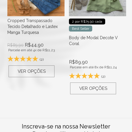
Cropped Transpassado
2 por R$75.90 cada
Tecido Detalhado e Lastex
Best Seller
Manga Turquesa
f
Body de Modal Decote V
Coral
R$
44,90
R$
89,90
Parcele em até 4x de
R$
11,23
(2)
R$
89,90
Parcele em até 8x de
R$
11,24
VER OPÇÕES
(2)
VER OPÇÕES
Inscreva-se na nossa Newsletter