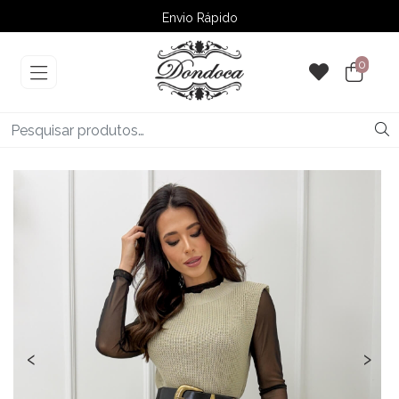
Envio Rápido
➚ Ofertas
– Até 60% OFF
0
‹
›