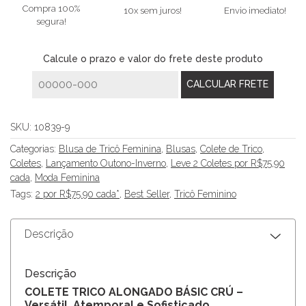
Compra 100%
10x sem juros!
Envio imediato!
segura!
Calcule o prazo e valor do frete deste produto
SKU:
10839-9
Categorias:
Blusa de Tricô Feminina
,
Blusas
,
Colete de Trico
,
Coletes
,
Lançamento Outono-Inverno
,
Leve 2 Coletes por R$75,90
cada
,
Moda Feminina
Tags:
2 por R$75.90 cada*
,
Best Seller
,
Tricô Feminino
Descrição
Descrição
COLETE TRICO ALONGADO BÁSIC CRÚ –
Versátil, Atemporal e Sofisticado