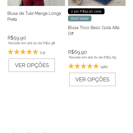
2 por R$55.90 cada
Blusa de Tule Manga Longa
Best Seller
Preta
Blusa Trico Basic Gola Alta
Off
R$
59,90
Parcele em até 5x de
R$
11,98
R$
69,90
(13)
Parcele em até 6x de
R$
11,65
VER OPÇÕES
(461)
VER OPÇÕES