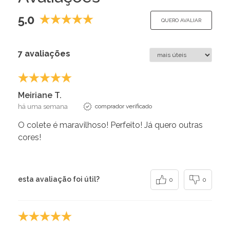
5.0
QUERO AVALIAR
7 avaliações
Meiriane T.
há uma semana
comprador verificado
O colete é maravilhoso! Perfeito! Já quero outras
cores!
esta avaliação foi útil?
0
0