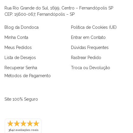
Rua Rio Grande do Sul, 1699, Centro – Fernandópolis SP
CEP: 15600-067, Fernandópolis – SP
Blog da Dondoca
Política de Cookies (UE)
Minha Conta
Entrar em Contato
Meus Pedidos
Dúvidas Frequentes
Lista de Desejos
Rastrear Pedido
Recuperar Senha
Troca ou Devolução
Métodos de Pagamento
Site 100% Seguro
as
Macaquinhos
Blusas
Vestidos
Calças
Conjuntos
3642 avaliações reais