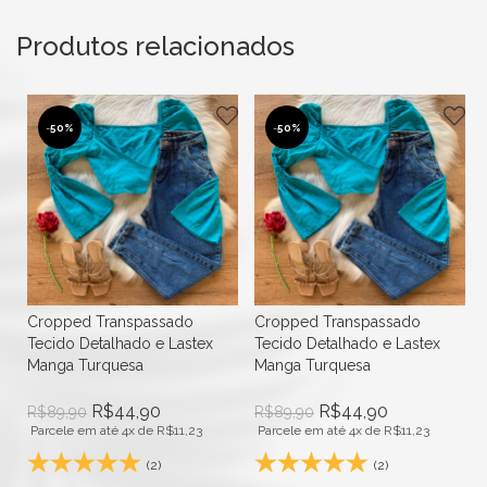
Produtos relacionados
-
50%
-
50%
Cropped Transpassado
Cropped Transpassado
Tecido Detalhado e Lastex
Tecido Detalhado e Lastex
Manga Turquesa
Manga Turquesa
R$
44,90
R$
44,90
R$
89,90
R$
89,90
Parcele em até 4x de
R$
11,23
Parcele em até 4x de
R$
11,23
(2)
(2)