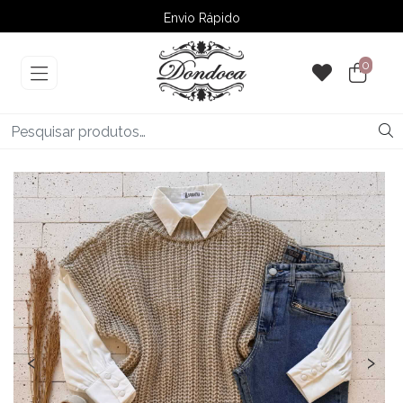
Envio Rápido
➚ Ofertas
– Até 60% OFF
0
‹
›