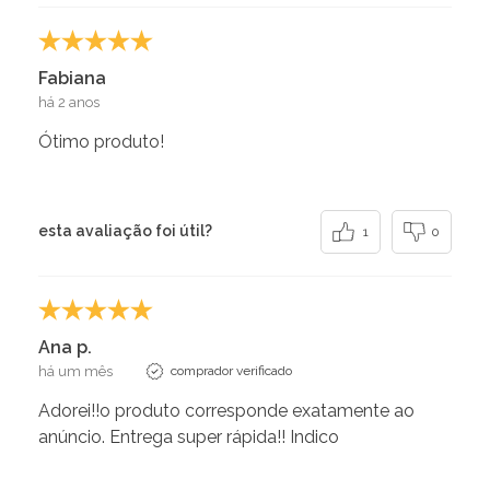
Fabiana
há 2 anos
Ótimo produto!
esta avaliação foi útil?
1
0
Ana p.
há um mês
comprador verificado
Adorei!!o produto corresponde exatamente ao
anúncio. Entrega super rápida!! Indico