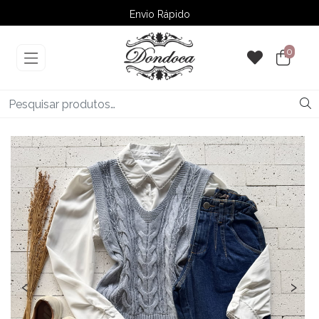
Envio Rápido
➚ Ofertas
– Até 60% OFF
0
‹
›