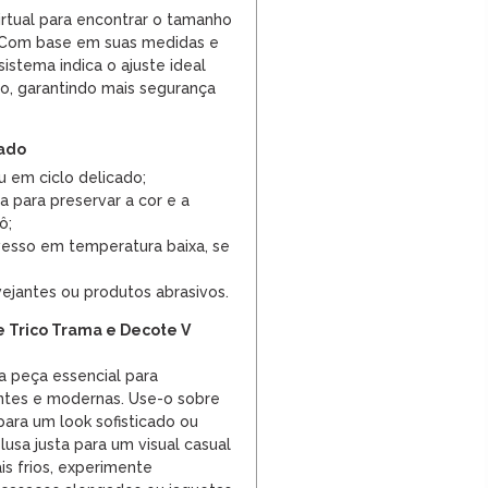
irtual para encontrar o tamanho
! Com base em suas medidas e
istema indica o ajuste ideal
o, garantindo mais segurança
dado
u em ciclo delicado;
 para preservar a cor e a
ô;
vesso em temperatura baixa, se
lvejantes ou produtos abrasivos.
 Trico Trama e Decote V
 peça essencial para
tes e modernas. Use-o sobre
ara um look sofisticado ou
sa justa para um visual casual
ais frios, experimente