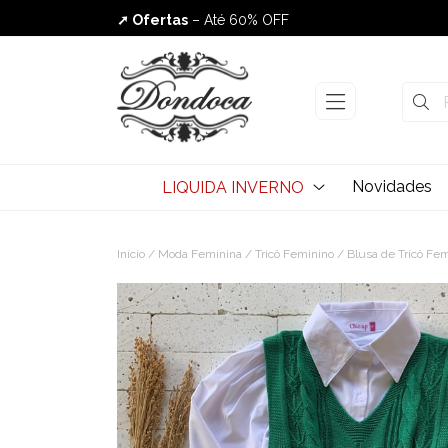
➚ Ofertas
– Até 60% OFF
Envio Rápido
Novidades
LIQUIDA INVERNO
Início
/
Moda Feminina
/
Tricô Feminino
/
Blusa de Tricô Fe