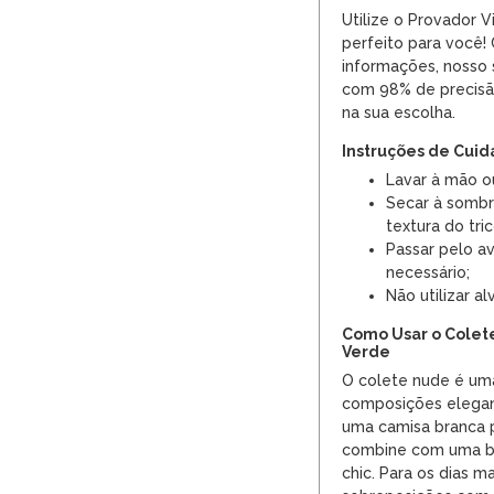
Utilize o Provador V
perfeito para você
informações, nosso s
com 98% de precisã
na sua escolha.
Instruções de Cui
Lavar à mão o
Secar à sombra
textura do tric
Passar pelo a
necessário;
Não utilizar a
Como Usar o Colete
Verde
O colete nude é uma
composições elegan
uma camisa branca p
combine com uma blu
chic. Para os dias m