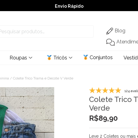
Envio Rápido
➚ Ofertas
– Até 60% OFF
Blog
Atendim
Conjuntos
Roupas
Tricôs
Vesti
minina
/ Colete Trico Trama e Decote V Verde
124 aval
Colete Trico 
Verde
R$
89,90
Leve 2 Coletes ou mais