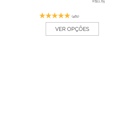
R$
11,65
(461)
VER OPÇÕES