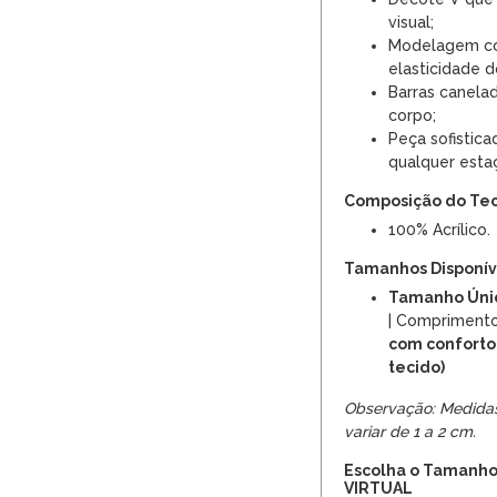
visual;
Modelagem con
elasticidade do
Barras canela
corpo;
Peça sofistica
qualquer esta
Composição do Te
100% Acrílico.
Tamanhos Disponíve
Tamanho Úni
| Compriment
com conforto
tecido)
Observação: Medida
variar de 1 a 2 cm.
Escolha o Tamanho
VIRTUAL