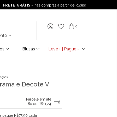
FRETE GRÁTIS
– nas compras a partir de R$399
FRETE GRÁTIS
– nas compras a partir de R$399
0
ento
dos
Blusas
Leve + | Pague –
iações
Trama e Decote V
Parcele em até
8x de
R$
11,24
 e pague R$75,90 cada