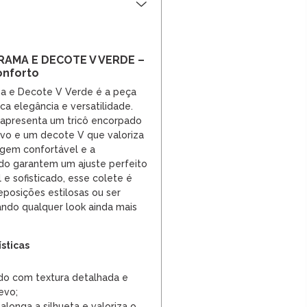
RAMA E DECOTE V VERDE –
onforto
ma e Decote V Verde é a peça
ca elegância e versatilidade.
 apresenta um tricô encorpado
vo e um decote V que valoriza
agem confortável e a
ido garantem um ajuste perfeito
e sofisticado, esse colete é
reposições estilosas ou ser
ando qualquer look ainda mais
ísticas
do com textura detalhada e
evo;
longa a silhueta e valoriza o