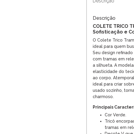
Descrição
Descrição
COLETE TRICO T
Sofisticação e C
O Colete Trico Tra
ideal para quem bus
Seu design refinado
com tramas em rele
a silhueta. A model
elasticidade do tec
ao corpo. Atemporal 
ideal para criar sob
usado sozinho, torn
charmoso.
Principais Caracter
Cor Verde.
Tricô encorpa
tramas em rel
Decote V que a