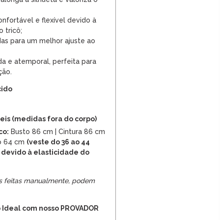
fortável e flexível devido à
 tricô;
das para um melhor ajuste ao
da e atemporal, perfeita para
ção.
cido
is (medidas fora do corpo)
co:
Busto 86 cm | Cintura 86 cm
o 64 cm
(veste do 36 ao 44
 devido à elasticidade do
s feitas manualmente, podem
 Ideal com nosso PROVADOR