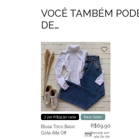
VOCÊ TAMBÉM POD
DE…
2 por R$55.90 cada
Best Seller
R$
69,90
Blusa Trico Basic
Gola Alta Off
Parcele em
até 6x de