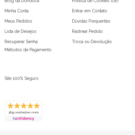
Blog da Dondoca
Política de Cookies (UE)
Minha Conta
Entrar em Contato
Meus Pedidos
Dúvidas Frequentes
Lista de Desejos
Rastrear Pedido
Recuperar Senha
Troca ou Devolução
Métodos de Pagamento
Site 100% Seguro
as
Macaquinhos
Blusas
Vestidos
Calças
Conjuntos
3635 avaliações reais