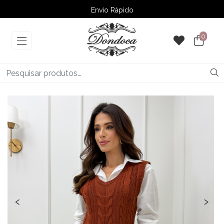
Envio Rápido
➚ Ofertas
– Até 60% OFF
0
‹
›