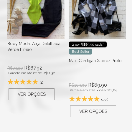
Body Modal Alça Detalhada
2 por R$89.90 cada*
Verde Limão
Best Seller
Maxi Cardigan Xadrez Preto
R$
67,92
R$
79,90
Parcele em até 6x de
R$
11,32
(1)
R$
89,90
R$
109,90
Parcele em até 8x de
R$
11,24
VER OPÇÕES
(155)
VER OPÇÕES