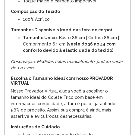
Toque macio e caimento impecável.
Composição do Tecido
100% Acrílico.
Tamanhos Disponíveis (medidas fora do corpo)
Tamanho Único:
Busto 86 cm | Cintura 86 cm |
Comprimento 64 cm
(veste do 36 ao 44 com
conforto devido à elasticidade do tecido)
Observação: Medidas feitas manualmente, podem variar
de 1 a 2 cm.
Escolha o Tamanho Ideal com nosso PROVADOR
VIRTUAL
Nosso Provador Virtual ajuda você a escolher o
tamanho ideal do Colete Trico com base em
informações como idade, altura e peso, garantindo
98% de precisão. Assim, sua compra é ainda mais
assertiva e evita trocas desnecessárias.
Instruções de Cuidado
Lavar à mão ou no modo delicado.