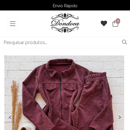
Envio Rápido
➚ Ofertas
– Até 60% OFF
0
‹
›