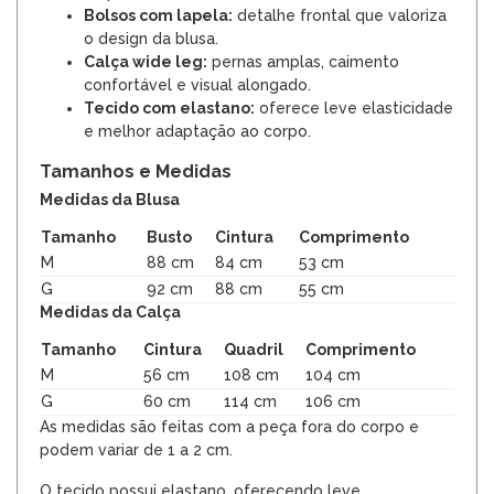
Bolsos com lapela:
detalhe frontal que valoriza
o design da blusa.
Calça wide leg:
pernas amplas, caimento
confortável e visual alongado.
Tecido com elastano:
oferece leve elasticidade
e melhor adaptação ao corpo.
Tamanhos e Medidas
Medidas da Blusa
Tamanho
Busto
Cintura
Comprimento
M
88 cm
84 cm
53 cm
G
92 cm
88 cm
55 cm
Medidas da Calça
Tamanho
Cintura
Quadril
Comprimento
M
56 cm
108 cm
104 cm
G
60 cm
114 cm
106 cm
As medidas são feitas com a peça fora do corpo e
podem variar de 1 a 2 cm.
O tecido possui elastano, oferecendo leve