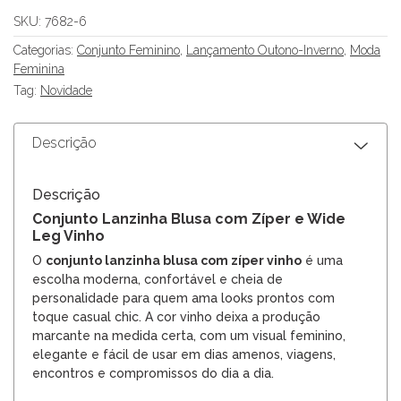
SKU:
7682-6
Categorias:
Conjunto Feminino
,
Lançamento Outono-Inverno
,
Moda
Feminina
Tag:
Novidade
Descrição
Descrição
Conjunto Lanzinha Blusa com Zíper e Wide
Leg Vinho
O
conjunto lanzinha blusa com zíper vinho
é uma
escolha moderna, confortável e cheia de
personalidade para quem ama looks prontos com
toque casual chic. A cor vinho deixa a produção
marcante na medida certa, com um visual feminino,
elegante e fácil de usar em dias amenos, viagens,
encontros e compromissos do dia a dia.