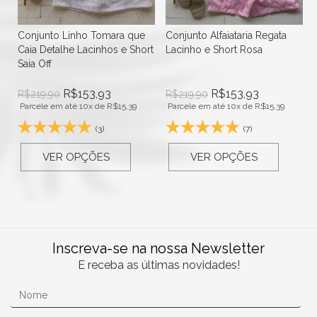
Conjunto Linho Tomara que
Conjunto Alfaiataria Regata
Caia Detalhe Lacinhos e Short
Lacinho e Short Rosa
Saia Off
R$
153,93
R$
153,93
R$
219,90
R$
219,90
Parcele em até 10x de
R$
15,39
Parcele em até 10x de
R$
15,39
(3)
(7)
VER OPÇÕES
VER OPÇÕES
Inscreva-se na nossa Newsletter
E receba as últimas novidades!