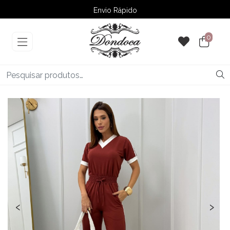
Envio Rápido
➚ Ofertas
– Até 60% OFF
0
‹
›