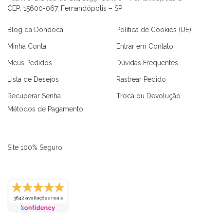
CEP: 15600-067, Fernandópolis – SP
Blog da Dondoca
Política de Cookies (UE)
Minha Conta
Entrar em Contato
Meus Pedidos
Dúvidas Frequentes
Lista de Desejos
Rastrear Pedido
Recuperar Senha
Troca ou Devolução
Métodos de Pagamento
Site 100% Seguro
3642 avaliações reais
as
Macaquinhos
Blusas
Vestidos
Calças
Conjuntos