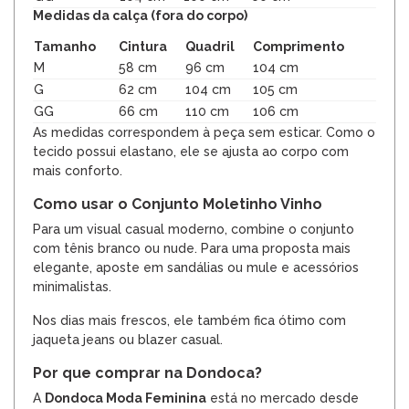
Medidas da calça (fora do corpo)
Tamanho
Cintura
Quadril
Comprimento
M
58 cm
96 cm
104 cm
G
62 cm
104 cm
105 cm
GG
66 cm
110 cm
106 cm
As medidas correspondem à peça sem esticar. Como o
tecido possui elastano, ele se ajusta ao corpo com
mais conforto.
Como usar o Conjunto Moletinho Vinho
Para um visual casual moderno, combine o conjunto
com tênis branco ou nude. Para uma proposta mais
elegante, aposte em sandálias ou mule e acessórios
minimalistas.
Nos dias mais frescos, ele também fica ótimo com
jaqueta jeans ou
blazer casual
.
Por que comprar na Dondoca?
A
Dondoca Moda Feminina
está no mercado desde