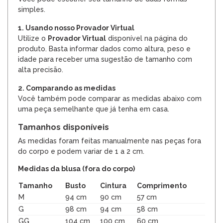
simples.
1. Usando nosso Provador Virtual
Utilize o
Provador Virtual
disponível na página do
produto. Basta informar dados como altura, peso e
idade para receber uma sugestão de tamanho com
alta precisão.
2. Comparando as medidas
Você também pode comparar as medidas abaixo com
uma peça semelhante que já tenha em casa.
Tamanhos disponíveis
As medidas foram feitas manualmente nas peças fora
do corpo e podem variar de 1 a 2 cm.
Medidas da blusa (fora do corpo)
Tamanho
Busto
Cintura
Comprimento
M
94 cm
90 cm
57 cm
G
98 cm
94 cm
58 cm
GG
104 cm
100 cm
60 cm