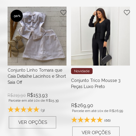
-
30%
Conjunto Linho Tomara que
Novidade
Caia Detalhe Lacinhos e Short
Conjunto Trico Mousse 3
Saia Off
Peças Luxo Preto
R$
153,93
R$
219,90
Parcele em até 10x de
R$
15,39
R$
269,90
(3)
Parcele em até 10x de
R$
26,99
(66)
VER OPÇÕES
VER OPÇÕES