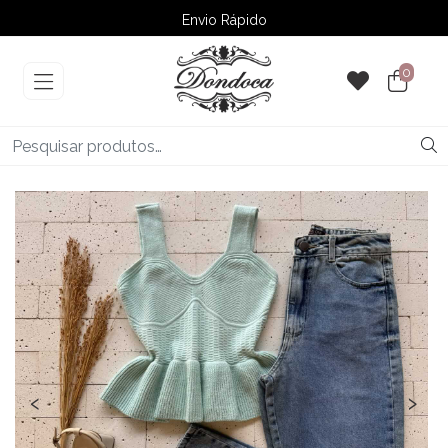
Envio Rápido
➚ Ofertas
– Até 60% OFF
0
‹
›