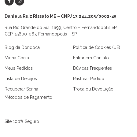
Daniela Ruiz Rissato ME – CNPJ 13.244.205/0002-45
Rua Rio Grande do Sul, 1699, Centro – Fernandópolis SP
CEP: 15600-067, Fernandópolis – SP
Blog da Dondoca
Política de Cookies (UE)
Minha Conta
Entrar em Contato
Meus Pedidos
Dúvidas Frequentes
Lista de Desejos
Rastrear Pedido
Recuperar Senha
Troca ou Devolução
Métodos de Pagamento
as
Macaquinhos
Blusas
Vestidos
Calças
Conjuntos
Site 100% Seguro