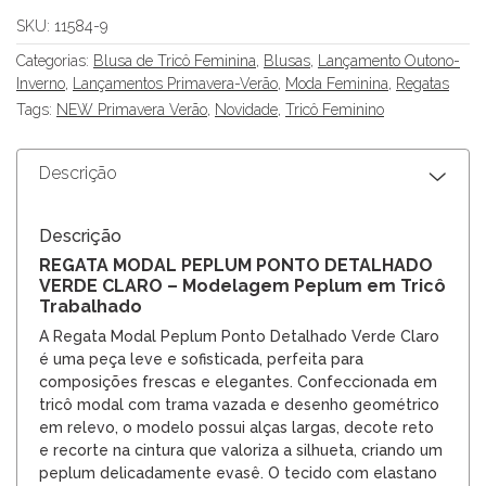
SKU:
11584-9
Categorias:
Blusa de Tricô Feminina
,
Blusas
,
Lançamento Outono-
Inverno
,
Lançamentos Primavera-Verão
,
Moda Feminina
,
Regatas
Tags:
NEW Primavera Verão
,
Novidade
,
Tricô Feminino
Descrição
Descrição
REGATA MODAL PEPLUM PONTO DETALHADO
VERDE CLARO – Modelagem Peplum em Tricô
Trabalhado
A Regata Modal Peplum Ponto Detalhado Verde Claro
é uma peça leve e sofisticada, perfeita para
composições frescas e elegantes. Confeccionada em
tricô modal com trama vazada e desenho geométrico
em relevo, o modelo possui alças largas, decote reto
e recorte na cintura que valoriza a silhueta, criando um
peplum delicadamente evasê. O tecido com elastano