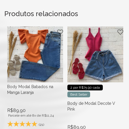
Produtos relacionados
Body Modal Babados na
2 por R$75.90 cada
Manga Laranja
Best Seller
Body de Modal Decote V
Pink
R$
89,90
Parcele em até 8x de
R$
11,24
(21)
R$
89,90