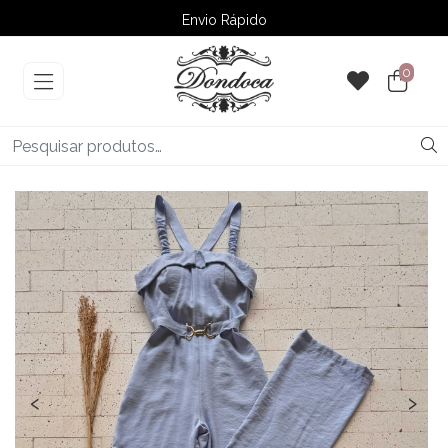
Envio Rápido
➚ Ofertas
– Até 60% OFF
0
‹
›