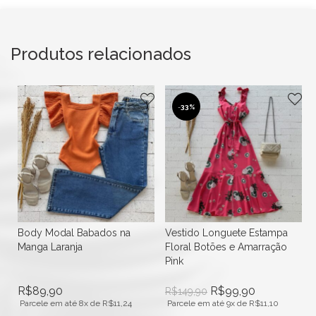
Produtos relacionados
-
33%
Body Modal Babados na
Vestido Longuete Estampa
Manga Laranja
Floral Botões e Amarração
Pink
R$
89,90
R$
99,90
R$
149,90
Parcele em até 8x de
R$
11,24
Parcele em até 9x de
R$
11,10