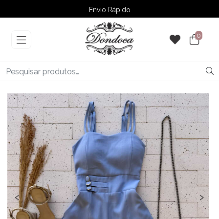
Envio Rápido
➚ Ofertas
– Até 60% OFF
0
‹
›