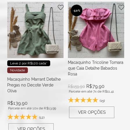
-
50%
Macaquinho Tricoline Tomara
Leve 2 por R$120 cada*
que Caia Detalhe Babados
Novidade
Rosa
Macaquinho Marrant Detalhe
Pregas no Decote Verde
R$
79,90
R$
159,90
Oliva
Parcele em até 7x de
R$
11,41
(15)
R$
139,90
Parcele em até 10x de
R$
13,99
VER OPÇÕES
(12)
VER OPÇÕES