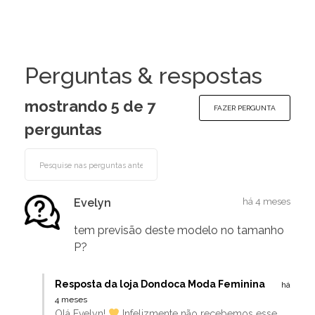
Perguntas & respostas
mostrando 5 de
7
FAZER PERGUNTA
perguntas
Evelyn
há 4 meses
tem previsão deste modelo no tamanho
P?
Resposta da loja Dondoca Moda Feminina
há
4 meses
Olá Evelyn!
Infelizmente não recebemos esse