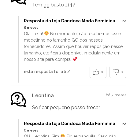
Tem gg busto 114?
Resposta da loja Dondoca Moda Feminina
há
6 meses
Olá, Leila!
No momento, não recebemos esse
modelinho no tamanho GG dos nossos
fornecedores. Assim que houver reposição nesse
tamanho, ele ficará disponível imediatamente em
nosso site para compra.
esta resposta foi útil?
0
0
Leontina
há 7 meses
Se ficar pequeno posso trocar
Resposta da loja Dondoca Moda Feminina
há
6 meses
Olá, Leontina! Sim
Fique tranquila! Caso não