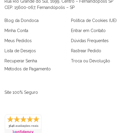
Rua Rio Grande do Sul, 1699, Centro – Fernandópolis SP
CEP: 15600-067, Fernandópolis – SP
Blog da Dondoca
Política de Cookies (UE)
Minha Conta
Entrar em Contato
Meus Pedidos
Dúvidas Frequentes
Lista de Desejos
Rastrear Pedido
Recuperar Senha
Troca ou Devolução
Métodos de Pagamento
Site 100% Seguro
as
Macaquinhos
Blusas
Vestidos
Calças
Conjuntos
3646 avaliações reais