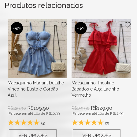
Produtos relacionados
-
15%
-
19%
a
Macaquinho Marrant Detalhe
Macaquinho Tricoline
Vinco no Busto e Cordão
Babados e Alça Lacinho
Azul
Vermelho
R$
109,90
R$
129,90
R$
129,90
R$
159,90
Parcele em até 10x de
R$
10,99
Parcele em até 10x de
R$
12,99
(4)
(7)
VER OPÇÕES
VER OPÇÕES