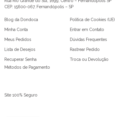
Rua Rio Grande do Sul, 1699, Centro – Fernandópolis SP
CEP: 15600-067, Fernandópolis – SP
Blog da Dondoca
Política de Cookies (UE)
Minha Conta
Entrar em Contato
Meus Pedidos
Dúvidas Frequentes
Lista de Desejos
Rastrear Pedido
Recuperar Senha
Troca ou Devolução
Métodos de Pagamento
as
Macaquinhos
Blusas
Vestidos
Calças
Conjuntos
Site 100% Seguro
3635 avaliações reais