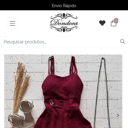
Envio Rápido
➚ Ofertas
– Até 60% OFF
0
‹
›