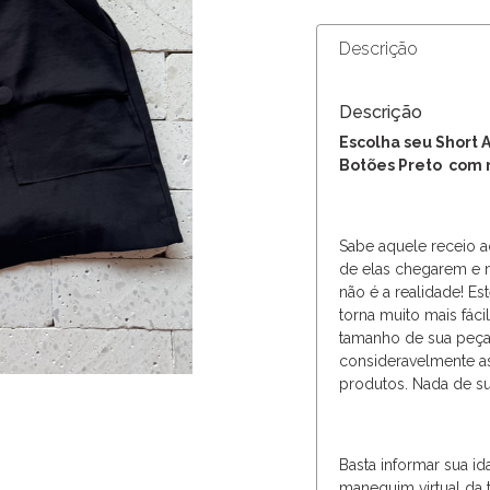
Descrição
Descrição
Escolha seu Short A
Botões Preto com
Sabe aquele receio 
de elas chegarem e 
não é a realidade! Est
torna muito mais fáci
tamanho de sua peça 
consideravelmente as
produtos. Nada de su
Basta informar sua ida
manequim virtual da 