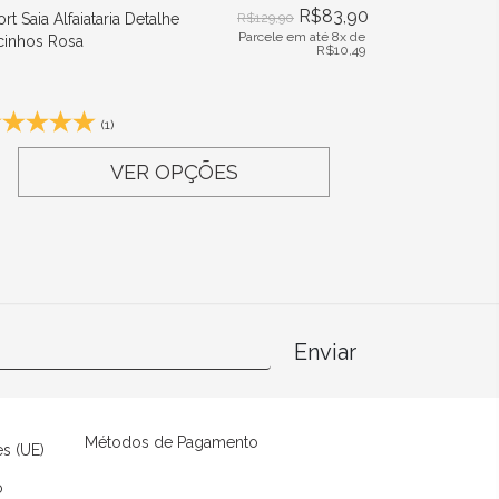
R$
83,90
rt Saia Alfaiataria Detalhe
R$
129,90
Parcele em até 8x de
cinhos Rosa
R$
10,49
(1)
VER OPÇÕES
Enviar
Métodos de Pagamento
es (UE)
o