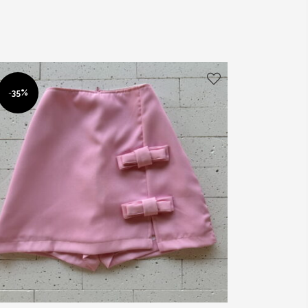
-
35%