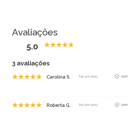
Avaliações
5.0
3 avaliações
Carolina S.
há um ano
comp
Roberta G.
há um ano
comp