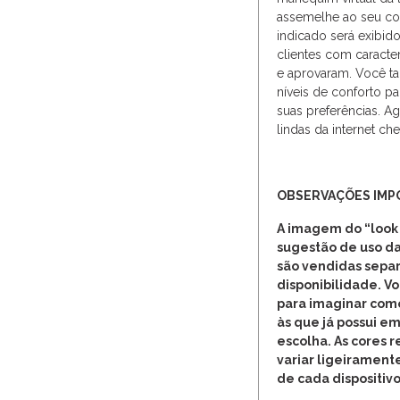
assemelhe ao seu co
indicado será exibid
clientes com caracter
e aprovaram. Você 
níveis de conforto p
suas preferências. A
lindas da internet ch
OBSERVAÇÕES IM
A imagem do “look
sugestão de uso da
são vendidas separ
disponibilidade. V
para imaginar com
às que já possui em
escolha. As cores 
variar ligeirament
de cada dispositivo