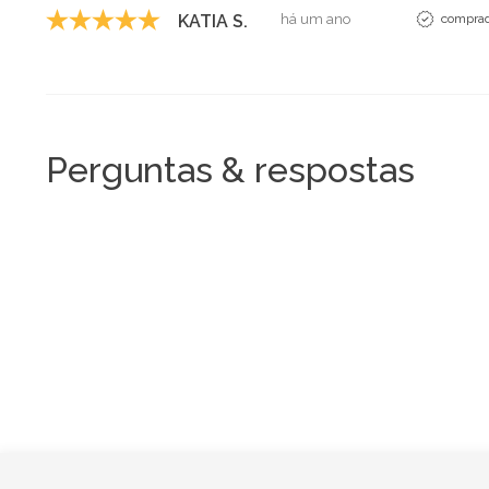
KATIA S.
há um ano
comprad
Perguntas & respostas