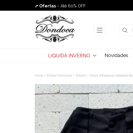
➚ Ofertas
– Até 60% OFF
Envio Rápido
Novidades
LIQUIDA INVERNO
Início
/
Moda Feminina
/
Shorts
/ Short Alfaiataria Detalhe B