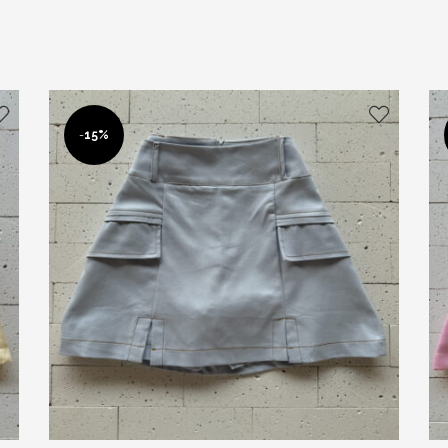
-
15%