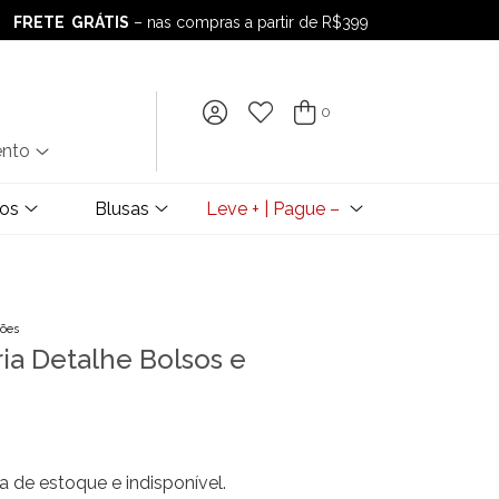
FRETE GRÁTIS
– nas compras a partir de R$399
FRETE GRÁTIS
– nas compras a partir de R$399
0
ento
dos
Blusas
Leve + | Pague –
ções
ria Detalhe Bolsos e
a de estoque e indisponível.