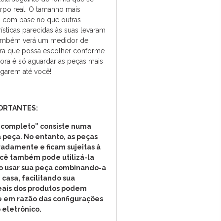
rpo real. O tamanho mais
o com base no que outras
ísticas parecidas às suas levaram
também verá um medidor de
ara que possa escolher conforme
gora é só aguardar as peças mais
egarem até você!
PORTANTES:
 completo” consiste numa
 peça. No entanto, as peças
adamente e ficam sujeitas à
ocê também pode utilizá-la
o usar sua peça combinando-a
 casa, facilitando sua
reais dos produtos podem
e em razão das configurações
 eletrônico.