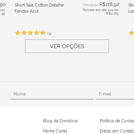
,90
R$
118,92
Short Saia Cotton Detalhe
R$
139,90
Sho
 de
Parcele em até 10x de
Fendas Azul
La
,49
R$
11,89
(3)
VER OPÇÕES
Blog da Dondoca
Política de Cooki
Minha Conta
Entrar em Contat