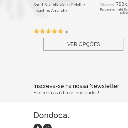
R$
83
Short Saia Alfaiataria Detalhe
R$
129,90
Parcele em até 8x
Lacinhos Amarelo
R$
10
(1)
VER OPÇÕES
Inscreva-se na nossa Newsletter
E receba as últimas novidades!
Dondoca.