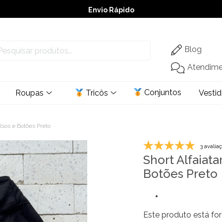
Envio Rápido
➚ Ofertas
– Até 60% OFF
Blog
Atendim
Conjuntos
Roupas
Tricôs
Vesti
olsos e Botões Preto
3 avalia
Short Alfaiata
Botões Preto
Este produto está for