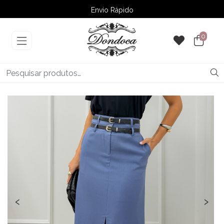
Envio Rápido
➚ Ofertas
– Até 60% OFF
0
‹
›