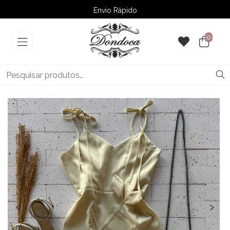
Envio Rápido
➚ Ofertas
– Até 60% OFF
0
‹
›