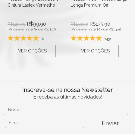
Cintura Lastex Vermelho
Longa Premium Off
R$
99,90
R$
135,90
R$
129,90
R$
159,90
Parcele em até 9x de
R$
11,10
Parcele em até 10x de
R$
13,59
(1)
(143)
VER OPÇÕES
VER OPÇÕES
Inscreva-se na nossa Newsletter
E receba as últimas novidades!
Enviar