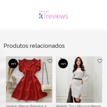
Produtos relacionados
-
23%
-
15%
Vestido Manga Babados e
Vestido Trico Mousse Manga