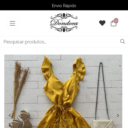
Envio Rápido
➚ Ofertas
– Até 60% OFF
0
‹
›