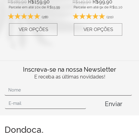
R$
159,90
R$
99,90
R$
189,90
R$
149,90
Parcele em até 10x de
R$
15,99
Parcele em até 9x de
R$
11,10
(28)
(20)
VER OPÇÕES
VER OPÇÕES
Inscreva-se na nossa Newsletter
E receba as últimas novidades!
Enviar
Dondoca.