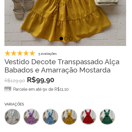
5 avaliações
Vestido Decote Transpassado Alça
Babados e Amarração Mostarda
R$
99,90
R$
129,90
Parcele em até 9x de
R$
11,10
VARIAÇÕES