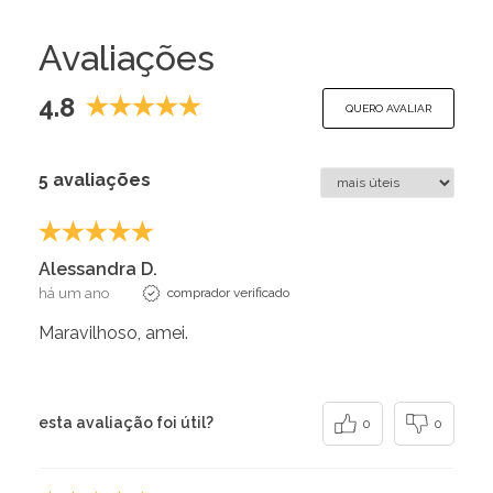
Avaliações
4.8
QUERO AVALIAR
5 avaliações
Alessandra D.
há um ano
comprador verificado
Maravilhoso, amei.
esta avaliação foi útil?
0
0