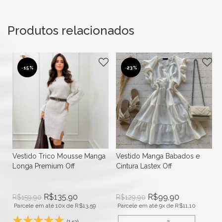
Produtos relacionados
-
15%
-
23%
he
Vestido Trico Mousse Manga
Vestido Manga Babados e
Longa Premium Off
Cintura Lastex Off
R$
135,90
R$
99,90
R$
159,90
R$
129,90
Parcele em até 10x de
R$
13,59
Parcele em até 9x de
R$
11,10
(143)