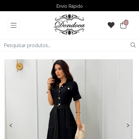
Envio Rápido
➚ Ofertas
– Até 60% OFF
0
‹
›