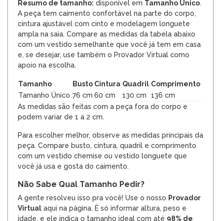
Resumo de tamanho:
disponível em
Tamanho Único
.
A peça tem caimento confortável na parte do corpo,
cintura ajustável com cinto e modelagem longuete
ampla na saia. Compare as medidas da tabela abaixo
com um vestido semelhante que você já tem em casa
e, se desejar, use também o Provador Virtual como
apoio na escolha.
Tamanho
Busto
Cintura
Quadril
Comprimento
Tamanho Único
76 cm
60 cm
130 cm
136 cm
As medidas são feitas com a peça fora do corpo e
podem variar de 1 a 2 cm.
Para escolher melhor, observe as medidas principais da
peça. Compare busto, cintura, quadril e comprimento
com um vestido chemise ou vestido longuete que
você já usa e gosta do caimento.
Não Sabe Qual Tamanho Pedir?
A gente resolveu isso pra você! Use o nosso
Provador
Virtual
aqui na página. É só informar altura, peso e
idade, e ele indica o tamanho ideal com até
98% de