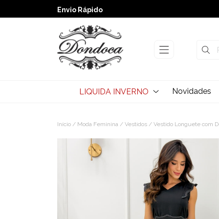
➚ Ofertas
– Até 60% OFF
Envio Rápido
Novidades
LIQUIDA INVERNO
Início
/
Moda Feminina
/
Vestidos
/ Vestido Longuete com De