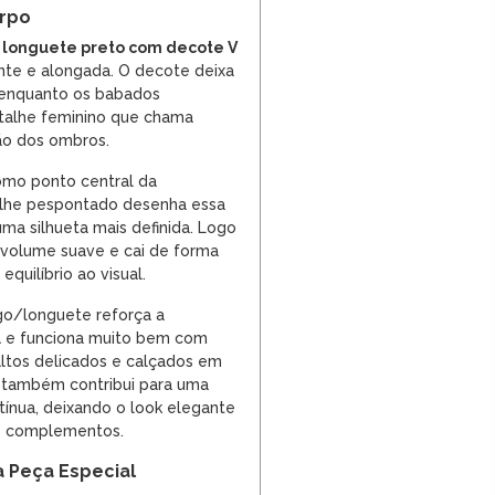
orpo
 longuete preto com decote V
ante e alongada. O decote deixa
 enquanto os babados
alhe feminino que chama
ão dos ombros.
omo ponto central da
lhe pespontado desenha essa
 uma silhueta mais definida. Logo
a volume suave e cai de forma
equilíbrio ao visual.
o/longuete reforça a
a e funciona muito bem com
saltos delicados e calçados em
o também contribui para uma
tínua, deixando o look elegante
 complementos.
a Peça Especial