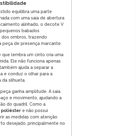
tibilidade
tido equilibra uma parte
nhada com uma saia de abertura
caimento alinhado, o decote V
s pequenos babados
 dos ombros, trazendo
a peça de presença marcante.
he que lembra um cinto cria uma
inida. Ele não funciona apenas
ambém ajuda a separar a
ia e conduz o olhar para a
 da silhueta.
 a peça ganha amplitude. A saia
aço e movimento, ajudando a
ão do quadril. Como a
 poliéster
e não possui
erir as medidas com atenção
orto desejado, principalmente no