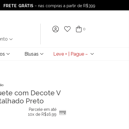
FRETE GRÁTIS
– nas compras a partir de R$399
FRETE GRÁTIS
– nas compras a partir de R$399
0
ento
dos
Blusas
Leve + | Pague –
ção
uete com Decote V
talhado Preto
Parcele em até
10x de
R$
16,99