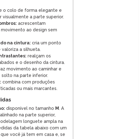
e o colo de forma elegante e
r visualmente a parte superior.
ombros:
acrescentam
e movimento ao design sem
do na cintura:
cria um ponto
valoriza a silhueta.
ntrastantes:
realçam os
abados e o desenho da cintura.
raz movimento ao caminhar e
solto na parte inferior.
:
combina com produções
isticadas ou mais marcantes.
idas
o:
disponível no tamanho
M
. A
linhado na parte superior,
modelagem longuete ampla na
edidas da tabela abaixo com um
que você já tem em casa e, se