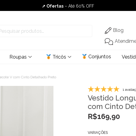
Envio Rápido
➚ Ofertas
– Até 60% OFF
Blog
Atendim
Conjuntos
Roupas
Tricôs
Vesti
cote V com Cinto Detalhado Preto
1 avalia
Vestido Long
com Cinto De
R$
169,90
VARIAÇÕES