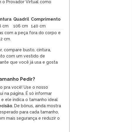
 o Provador Virtual como
intura
Quadril
Comprimento
8 cm
106 cm
140 cm
as com a peça fora do corpo e
 2 cm.
r, compare busto, cintura,
nto com um vestido de
te que você já usa e gosta
amanho Pedir?
so pra você! Use o nosso
i na página. É só informar
, e ele indica o tamanho ideal
ecisão
. De bônus, ainda mostra
 esperado para cada tamanho,
m mais segurança e reduzir o