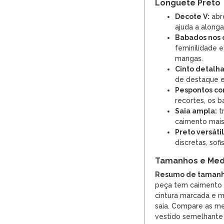
Longuete Preto
Decote V:
abr
ajuda a alonga
Babados nos 
feminilidade 
mangas.
Cinto detalha
de destaque e 
Pespontos co
recortes, os b
Saia ampla:
t
caimento mais 
Preto versátil
discretas, sof
Tamanhos e Med
Resumo de tamanh
peça tem caimento a
cintura marcada e 
saia. Compare as m
vestido semelhante 