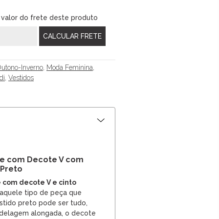
 valor do frete deste produto
utono-Inverno
,
Moda Feminina
,
di
,
Vestidos
te com Decote V com
 Preto
 com decote V e cinto
aquele tipo de peça que
tido preto pode ser tudo,
delagem alongada, o decote