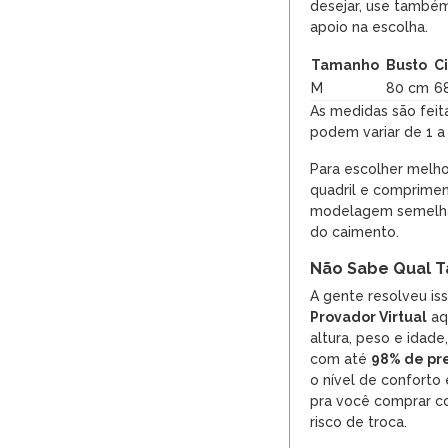
desejar, use também
apoio na escolha.
Tamanho
Busto
C
M
80 cm
6
As medidas são feit
podem variar de 1 a
Para escolher melho
quadril e comprime
modelagem semelhan
do caimento.
Não Sabe Qual T
A gente resolveu is
Provador Virtual
aqu
altura, peso e idade
com até
98% de pr
o nível de conforto
pra você comprar co
risco de troca.