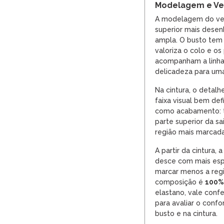
Modelagem e Ves
A modelagem do ves
superior mais dese
ampla. O busto tem 
valoriza o colo e o
acompanham a linha
delicadeza para um
Na cintura, o detal
faixa visual bem def
como acabamento: t
parte superior da sa
região mais marcada
A partir da cintura,
desce com mais esp
marcar menos a regi
composição é
100%
elastano, vale conf
para avaliar o conf
busto e na cintura.