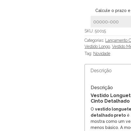
Calcule o prazo e
SKU:
50015
Categorias:
Lançamento O
Vestido Longo
,
Vestido Mi
Tag:
Novidade
Descrição
Descrição
Vestido Longue
Cinto Detalhado
O
vestido longuete
detalhado preto
é 
mostra como um ves
menos básico. A mo