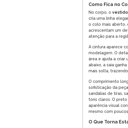
Como Fica no C
No corpo, o
vestido
cria uma linha eleg
o colo mais aberto,
acrescentam um det
atenção para a regi
A cintura aparece c
modelagem. O deta
área e ajuda a criar
abaixo, a saia ganh
mais solta, trazendo 
O comprimento long
sofisticação da peç
sandálias de tiras, 
tons claros. O pret
aparência visual con
mesmo com poucos
O Que Torna Est