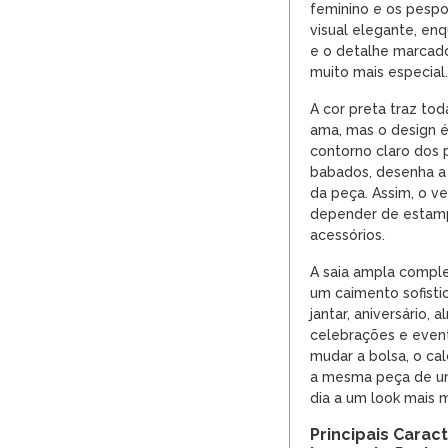
feminino e os pespo
visual elegante, e
e o detalhe marcado
muito mais especial.
A cor preta traz tod
ama, mas o design é
contorno claro dos 
babados, desenha a c
da peça. Assim, o v
depender de estamp
acessórios.
A saia ampla compl
um caimento sofisti
jantar, aniversário, 
celebrações e event
mudar a bolsa, o cal
a mesma peça de um
dia a um look mais m
Principais Carac