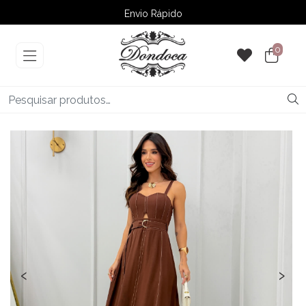
Envio Rápido
➚ Ofertas
– Até 60% OFF
0
‹
›