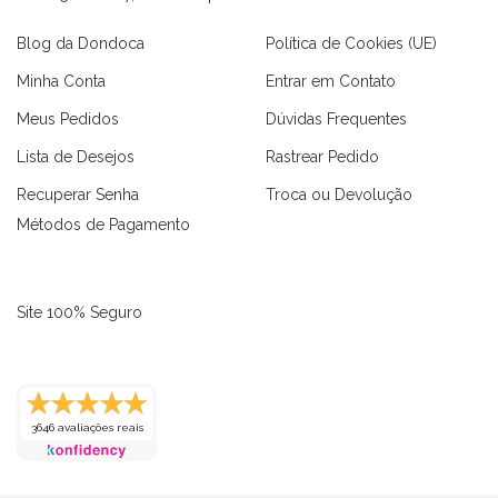
Blog da Dondoca
Política de Cookies (UE)
Minha Conta
Entrar em Contato
Meus Pedidos
Dúvidas Frequentes
Lista de Desejos
Rastrear Pedido
Recuperar Senha
Troca ou Devolução
Métodos de Pagamento
Site 100% Seguro
3646 avaliações reais
as
Macaquinhos
Blusas
Vestidos
Calças
Conjuntos