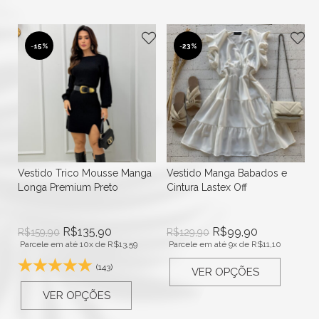
-
15%
-
23%
a
Vestido Trico Mousse Manga
Vestido Manga Babados e
Longa Premium Preto
Cintura Lastex Off
R$
135,90
R$
99,90
R$
159,90
R$
129,90
Parcele em até 10x de
R$
13,59
Parcele em até 9x de
R$
11,10
(143)
VER OPÇÕES
VER OPÇÕES