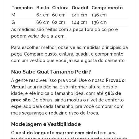
Tamanho
Busto
Cintura
Quadril
Comprimento
M
64 cm
60 cm
140 cm
136 cm
G
66 cm
62 cm
144 cm
136 cm
As medidas são feitas com a peça fora do corpo e
podem variar de 1 a 2 cm.
Para escolher melhor, observe as medidas principais da
peça. Compare busto, cintura, quadril e comprimento
com um vestido que você já usa e gosta do caimento.
Não Sabe Qual Tamanho Pedir?
A gente resolveu isso pra você! Use o nosso
Provador
Virtual
aqui na página. É só informar altura, peso e
idade, e ele indica o tamanho ideal com até
98% de
precisão
. De bônus, ainda mostra o nível de conforto
esperado para cada tamanho, pra você comprar com
mais segurança e reduzir o risco de troca.
Modelagem e Vestibilidade
O
vestido longuete marrant com cinto
tem uma