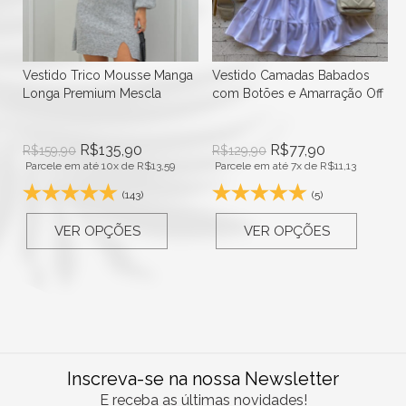
Vestido Trico Mousse Manga
Vestido Camadas Babados
Longa Premium Mescla
com Botões e Amarração Off
R$
135,90
R$
77,90
R$
159,90
R$
129,90
Parcele em até 10x de
R$
13,59
Parcele em até 7x de
R$
11,13
(143)
(5)
VER OPÇÕES
VER OPÇÕES
Inscreva-se na nossa Newsletter
E receba as últimas novidades!