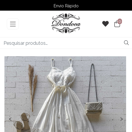
Envio Rápido
➚ Ofertas
– Até 60% OFF
0
‹
›