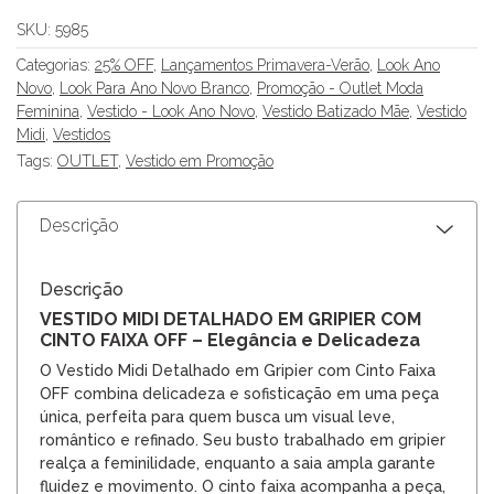
SKU:
5985
Categorias:
25% OFF
,
Lançamentos Primavera-Verão
,
Look Ano
Novo
,
Look Para Ano Novo Branco
,
Promoção - Outlet Moda
Feminina
,
Vestido - Look Ano Novo
,
Vestido Batizado Mãe
,
Vestido
Midi
,
Vestidos
Tags:
OUTLET
,
Vestido em Promoção
Descrição
Descrição
VESTIDO MIDI DETALHADO EM GRIPIER COM
CINTO FAIXA OFF – Elegância e Delicadeza
O Vestido Midi Detalhado em Gripier com Cinto Faixa
OFF combina delicadeza e sofisticação em uma peça
única, perfeita para quem busca um visual leve,
romântico e refinado. Seu busto trabalhado em gripier
realça a feminilidade, enquanto a saia ampla garante
fluidez e movimento. O cinto faixa acompanha a peça,