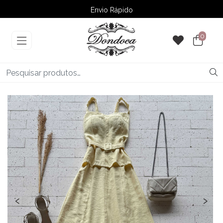
Envio Rápido
➚ Ofertas
– Até 60% OFF
0
‹
›