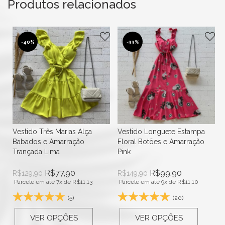
Produtos relacionados
-
40%
-
33%
Vestido Três Marias Alça
Vestido Longuete Estampa
Babados e Amarração
Floral Botões e Amarração
Trançada Lima
Pink
R$
77,90
R$
99,90
R$
129,90
R$
149,90
Parcele em até 7x de
R$
11,13
Parcele em até 9x de
R$
11,10
(5)
(20)
VER OPÇÕES
VER OPÇÕES