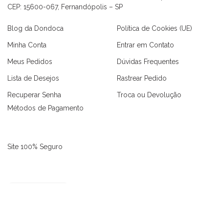
CEP: 15600-067, Fernandópolis – SP
Blog da Dondoca
Política de Cookies (UE)
Minha Conta
Entrar em Contato
Meus Pedidos
Dúvidas Frequentes
Lista de Desejos
Rastrear Pedido
Recuperar Senha
Troca ou Devolução
Métodos de Pagamento
as
Macaquinhos
Blusas
Vestidos
Calças
Conjuntos
Site 100% Seguro
3626 avaliações reais