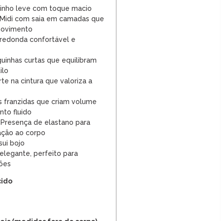
inho leve com toque macio
Midi com saia em camadas que
movimento
redonda confortável e
inhas curtas que equilibram
ilo
te na cintura que valoriza a
franzidas que criam volume
nto fluido
Presença de elastano para
ação ao corpo
ui bojo
elegante, perfeito para
iões
cido