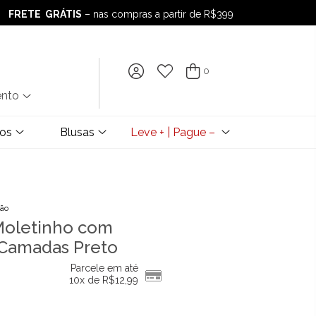
FRETE GRÁTIS
– nas compras a partir de R$399
FRETE GRÁTIS
– nas compras a partir de R$399
0
ento
dos
Blusas
Leve + | Pague –
ção
 Moletinho com
Camadas Preto
Parcele em até
10x de
R$
12,99