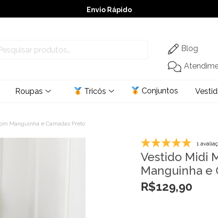
Envio Rápido
➚ Ofertas
– Até 60% OFF
Blog
Atendim
Conjuntos
Roupas
Tricôs
Vesti
 com Manguinha e Camadas Preto
1 avalia
Vestido Midi
Manguinha e 
R$
129,90