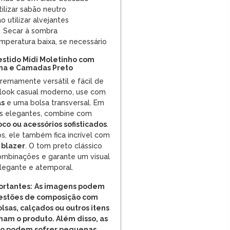
tilizar sabão neutro
o utilizar alvejantes
Secar à sombra
mperatura baixa, se necessário
estido Midi Moletinho com
ha e Camadas Preto
tremamente versátil e fácil de
 look casual moderno, use com
as
e uma bolsa transversal. Em
s elegantes, combine com
oco ou acessórios sofisticados
.
os, ele também fica incrível com
 blazer
. O tom preto clássico
ombinações e garante um visual
legante e atemporal.
rtantes:
As imagens podem
estões de composição com
lsas, calçados ou outros itens
m o produto. Além disso, as
do podem sofrer pequenas