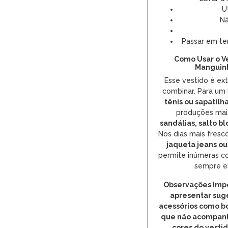
U
Nã
Passar em te
Como Usar o V
Manguin
Esse vestido é ex
combinar. Para um
tênis ou sapatilh
produções mai
sandálias, salto bl
Nos dias mais fresc
jaqueta jeans ou
permite inúmeras c
sempre e
Observações Impo
apresentar sug
acessórios como bo
que não acompanha
cores do vesti