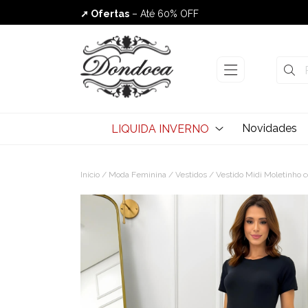
➚ Ofertas
– Até 60% OFF
Envio Rápido
Novidades
LIQUIDA INVERNO
Início
/
Moda Feminina
/
Vestidos
/ Vestido Midi Moletinho