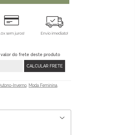
10x sem juros!
Envio imediato!
 valor do frete deste produto
utono-Inverno
,
Moda Feminina
,