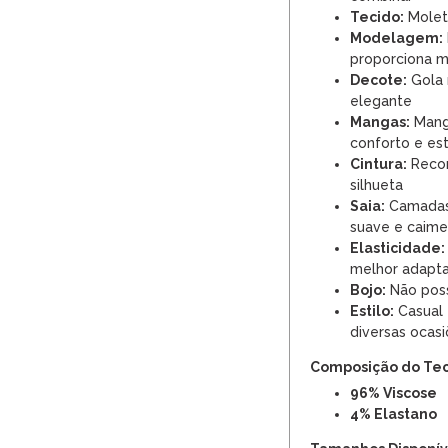
Tecido:
Molet
Modelagem:
proporciona 
Decote:
Gola 
elegante
Mangas:
Mangu
conforto e est
Cintura:
Recor
silhueta
Saia:
Camadas 
suave e caime
Elasticidade:
melhor adapt
Bojo:
Não poss
Estilo:
Casual 
diversas ocas
Composição do Te
96% Viscose
4% Elastano