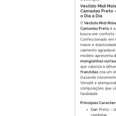
Vestido Midi Mo
Camadas Preto –
o Dia a Dia
O
Vestido Midi Mo
Camadas Preto
é a
busca unir conforto
Confeccionado em 
macio e elasticidad
caimento agradável
modelo apresenta
d
manguinhas curtas
que valoriza a silhu
franzidas
cria um e
trazendo movimento
Versátil e atemporal
composições que vã
facilidade.
Principais Caracter
Cor:
Preto – cl
combinar