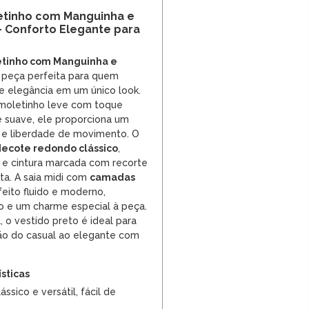
letinho com Manguinha e
 Conforto Elegante para
letinho com Manguinha e
 peça perfeita para quem
 e elegância em um único look.
moletinho leve com toque
e suave, ele proporciona um
 e liberdade de movimento. O
ecote redondo clássico
,
e cintura marcada com recorte
eta. A saia midi com
camadas
feito fluido e moderno,
 e um charme especial à peça.
, o vestido preto é ideal para
o do casual ao elegante com
ísticas
ássico e versátil, fácil de