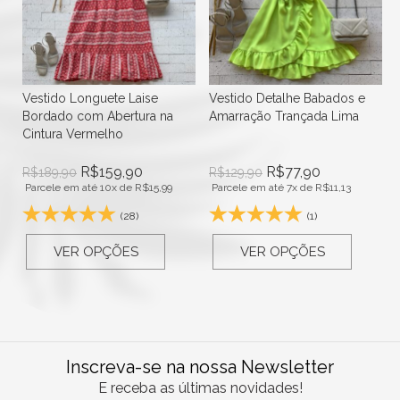
Vestido Longuete Laise
Vestido Detalhe Babados e
Bordado com Abertura na
Amarração Trançada Lima
Cintura Vermelho
R$
159,90
R$
77,90
R$
189,90
R$
129,90
Parcele em até 10x de
R$
15,99
Parcele em até 7x de
R$
11,13
(28)
(1)
VER OPÇÕES
VER OPÇÕES
Inscreva-se na nossa Newsletter
E receba as últimas novidades!