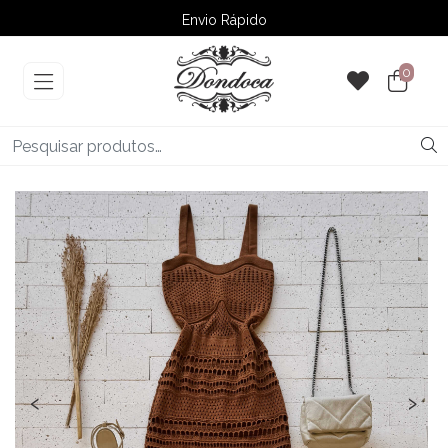
Envio Rápido
➚ Ofertas
– Até 60% OFF
0
‹
›