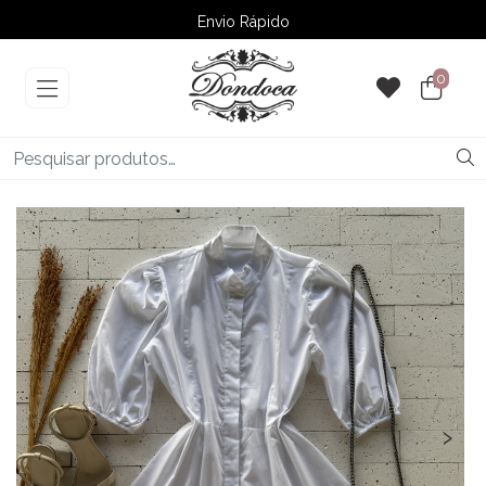
Envio Rápido
➚ Ofertas
– Até 60% OFF
0
‹
›