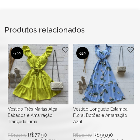
Produtos relacionados
-
40%
-
33%
Vestido Três Marias Alça
Vestido Longuete Estampa
Babados e Amarração
Floral Botões e Amarração
Trançada Lima
Azul
R$
77,90
R$
99,90
R$
129,90
R$
149,90