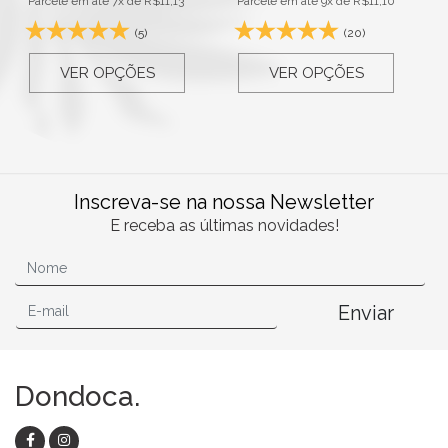
Parcele em até 7x de
R$
11,13
Parcele em até 9x de
R$
11,10
(5)
(20)
VER OPÇÕES
VER OPÇÕES
Inscreva-se na nossa Newsletter
E receba as últimas novidades!
Enviar
Dondoca.