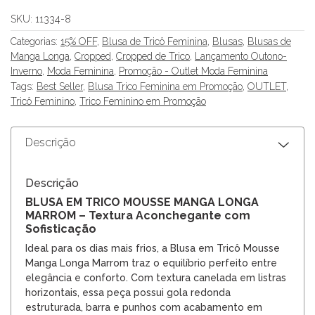
SKU:
11334-8
Categorias:
15% OFF
,
Blusa de Tricô Feminina
,
Blusas
,
Blusas de
Manga Longa
,
Cropped
,
Cropped de Trico
,
Lançamento Outono-
Inverno
,
Moda Feminina
,
Promoção - Outlet Moda Feminina
Tags:
Best Seller
,
Blusa Trico Feminina em Promoção
,
OUTLET
,
Tricô Feminino
,
Trico Feminino em Promoção
Descrição
Descrição
BLUSA EM TRICO MOUSSE MANGA LONGA
MARROM – Textura Aconchegante com
Sofisticação
Ideal para os dias mais frios, a Blusa em Tricô Mousse
Manga Longa Marrom traz o equilíbrio perfeito entre
elegância e conforto. Com textura canelada em listras
horizontais, essa peça possui gola redonda
estruturada, barra e punhos com acabamento em