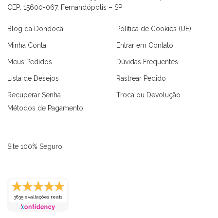
CEP: 15600-067, Fernandópolis – SP
Blog da Dondoca
Política de Cookies (UE)
Minha Conta
Entrar em Contato
Meus Pedidos
Dúvidas Frequentes
Lista de Desejos
Rastrear Pedido
Recuperar Senha
Troca ou Devolução
Métodos de Pagamento
Site 100% Seguro
3635 avaliações reais
as
Macaquinhos
Blusas
Vestidos
Calças
Conjuntos