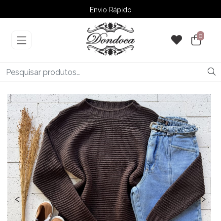
Envio Rápido
➚ Ofertas
– Até 60% OFF
0
‹
›