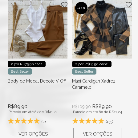
-
18%
2 por R$75.90 cada
2 por R$89.90 cada*
Best Seller
Best Seller
Body de Modal Decote V Off
Maxi Cardigan Xadrez
Caramelo
R$
89,90
R$
89,90
R$
109,90
Parcele em até 8x de
R$
11,24
Parcele em até 8x de
R$
11,24
(2)
(155)
VER OPÇÕES
VER OPÇÕES