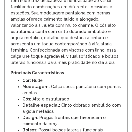
tom nude traz delicadeza e neutralidade ao visual,
facilitando combinações em diferentes ocasiões e
estações. Sua modelagem pantalona com pernas
amplas oferece caimento fluido e alongado,
valorizando a silhueta com muito charme. O cós alto
estruturado conta com cinto dobrado embutido e
argola metálica, detalhe que destaca a cintura e
acrescenta um toque contemporâneo à alfaiataria
feminina. Confeccionada em viscose com linho, essa
calça une toque agradável, visual sofisticado e bolsos
laterais funcionais para mais praticidade no dia a dia.
Principais Características
Cor:
Nude
Modelagem:
Calça social pantalona com pernas
amplas
Cós:
Alto e estruturado
Detalhe especial:
Cinto dobrado embutido com
argola metálica
Design:
Pregas frontais que favorecem o
caimento da peça
Bolsos:
Possui bolsos laterais funcionais