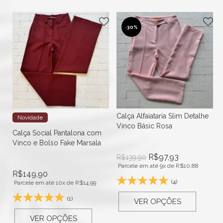
-
30%
t
Calça Alfaiataria Slim Detalhe
Novidade
Vinco Básic Rosa
Calça Social Pantalona com
Vinco e Bolso Fake Marsala
R$
97,93
R$
139,90
Parcele em até 9x de
R$
10,88
R$
149,90
(4)
Parcele em até 10x de
R$
14,99
(1)
VER OPÇÕES
VER OPÇÕES