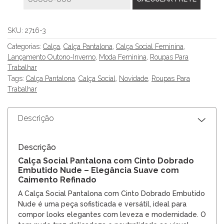
SKU:
2716-3
Categorias:
Calça
,
Calça Pantalona
,
Calça Social Feminina
,
Lançamento Outono-Inverno
,
Moda Feminina
,
Roupas Para
Trabalhar
Tags:
Calça Pantalona
,
Calça Social
,
Novidade
,
Roupas Para
Trabalhar
Descrição
Descrição
Calça Social Pantalona com Cinto Dobrado
Embutido Nude – Elegância Suave com
Caimento Refinado
A Calça Social Pantalona com Cinto Dobrado Embutido
Nude é uma peça sofisticada e versátil, ideal para
compor looks elegantes com leveza e modernidade. O