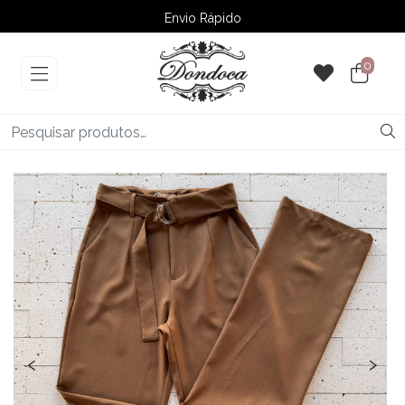
Envio Rápido
➚ Ofertas
– Até 60% OFF
0
‹
›