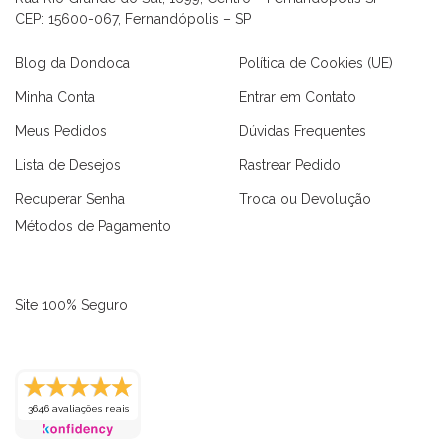
CEP: 15600-067, Fernandópolis – SP
Blog da Dondoca
Política de Cookies (UE)
Minha Conta
Entrar em Contato
Meus Pedidos
Dúvidas Frequentes
Lista de Desejos
Rastrear Pedido
Recuperar Senha
Troca ou Devolução
Métodos de Pagamento
Site 100% Seguro
3646 avaliações reais
as
Macaquinhos
Blusas
Vestidos
Calças
Conjuntos