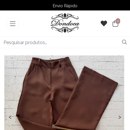
Envio Rápido
➚ Ofertas
– Até 60% OFF
0
‹
›