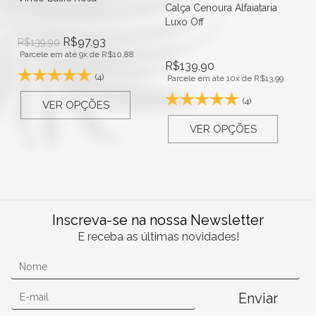
Calça Cenoura Alfaiataria
Luxo Off
R$
97,93
R$
139,90
Parcele em até 9x de
R$
10,88
R$
139,90
(4)
Parcele em até 10x de
R$
13,99
(4)
VER OPÇÕES
VER OPÇÕES
Inscreva-se na nossa Newsletter
E receba as últimas novidades!
Enviar