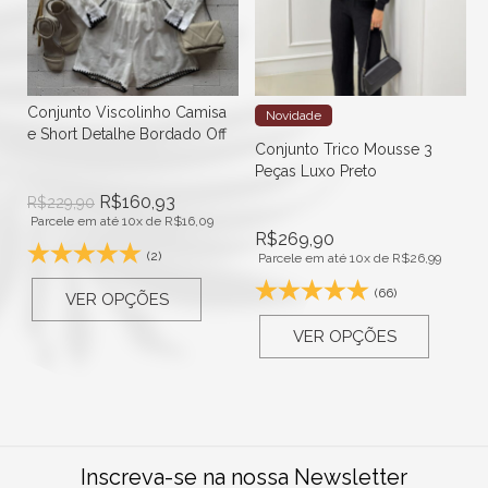
Conjunto Viscolinho Camisa
Novidade
e Short Detalhe Bordado Off
Conjunto Trico Mousse 3
Peças Luxo Preto
R$
160,93
R$
229,90
Parcele em até 10x de
R$
16,09
R$
269,90
(2)
Parcele em até 10x de
R$
26,99
(66)
VER OPÇÕES
VER OPÇÕES
Inscreva-se na nossa Newsletter