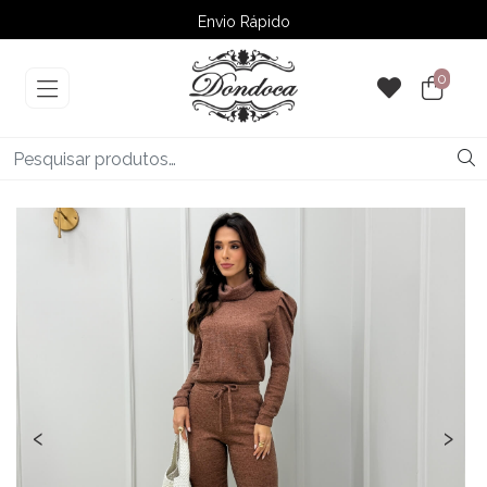
Envio Rápido
➚ Ofertas
– Até 60% OFF
0
‹
›