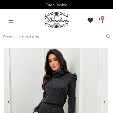
Envio Rápido
➚ Ofertas
– Até 60% OFF
0
‹
›