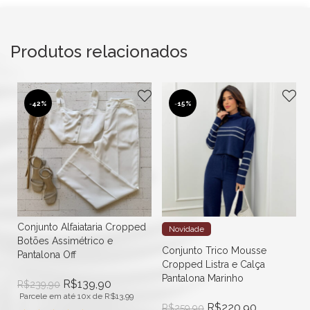
Produtos relacionados
-
42%
-
15%
Conjunto Alfaiataria Cropped
Novidade
Botões Assimétrico e
Conjunto Trico Mousse
Pantalona Off
Cropped Listra e Calça
Pantalona Marinho
R$
139,90
R$
239,90
Parcele em até 10x de
R$
13,99
R$
220,90
R$
259,90