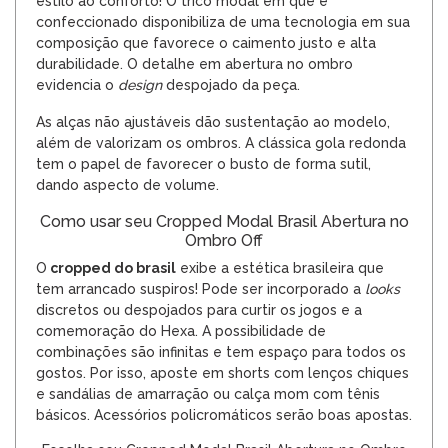
estilo ao conforto! O tricô modal em que é
confeccionado disponibiliza de uma tecnologia em sua
composição que favorece o caimento justo e alta
durabilidade. O detalhe em abertura no ombro
evidencia o
design
despojado da peça.
As alças não ajustáveis dão sustentação ao modelo,
além de valorizam os ombros. A clássica gola redonda
tem o papel de favorecer o busto de forma sutil,
dando aspecto de volume.
Como usar seu Cropped Modal Brasil Abertura no
Ombro Off
O
cropped
do brasil
exibe a estética brasileira que
tem arrancado suspiros! Pode ser incorporado a
looks
discretos ou despojados para curtir os jogos e a
comemoração do Hexa. A possibilidade de
combinações são infinitas e tem espaço para todos os
gostos. Por isso, aposte em shorts com lenços chiques
e sandálias de amarração ou calça mom com tênis
básicos.
Acessórios
policromáticos serão boas apostas.