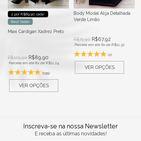
Body Modal Alça Detalhada
2 por R$89.90 cada*
Verde Limão
Best Seller
Maxi Cardigan Xadrez Preto
R$
67,92
R$
79,90
Parcele em até 6x de
R$
11,32
(1)
R$
89,90
R$
109,90
Parcele em até 8x de
R$
11,24
VER OPÇÕES
(155)
VER OPÇÕES
Inscreva-se na nossa Newsletter
E receba as últimas novidades!