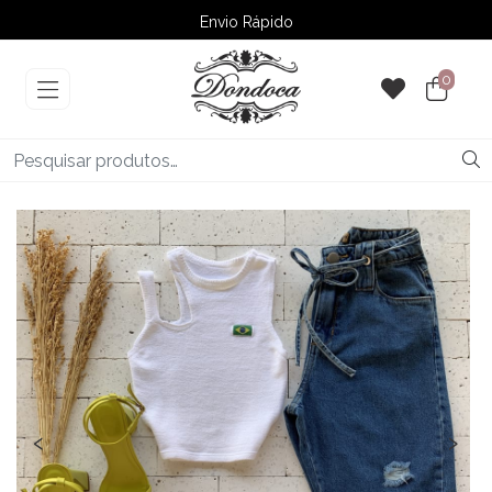
Envio Rápido
➚ Ofertas
– Até 60% OFF
0
‹
›