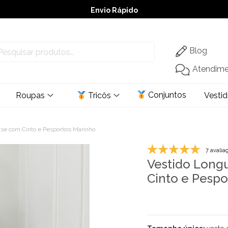
Envio Rápido
➚ Ofertas
– Até 60% OFF
Blog
Atendim
Conjuntos
Roupas
Tricôs
Vesti
se com Cinto e Pespontos Marinho
7 avalia
Vestido Long
Cinto e Pesp