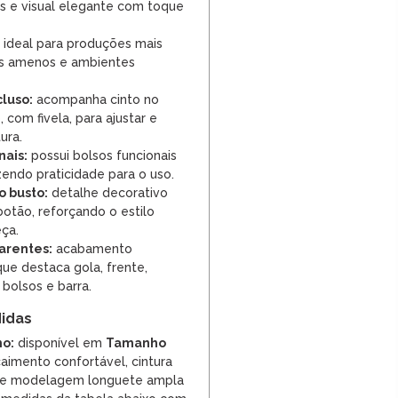
is e visual elegante com toque
ideal para produções mais
as amenos e ambientes
cluso:
acompanha cinto no
com fivela, para ajustar e
tura.
nais:
possui bolsos funcionais
azendo praticidade para o uso.
o busto:
detalhe decorativo
otão, reforçando o estilo
ça.
arentes:
acabamento
ue destaca gola, frente,
 bolsos e barra.
idas
o:
disponível em
Tamanho
aimento confortável, cintura
o e modelagem longuete ampla