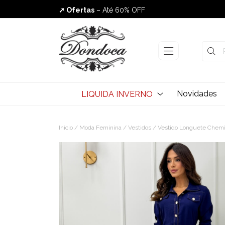
➚ Ofertas
– Até 60% OFF
Envio Rápido
Novidades
LIQUIDA INVERNO
Início
/
Moda Feminina
/
Vestidos
/ Vestido Longuete Chemi