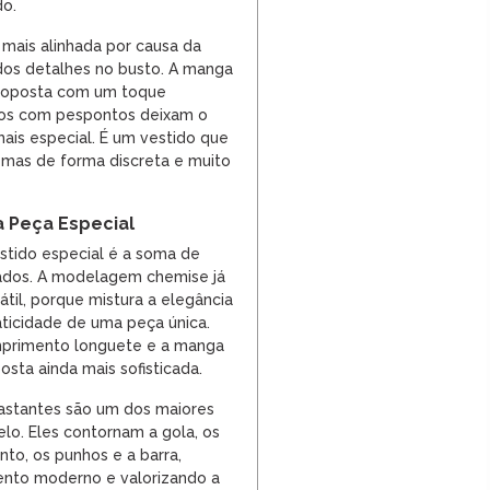
do.
a mais alinhada por causa da
dos detalhes no busto. A manga
roposta com um toque
hos com pespontos deixam o
is especial. É um vestido que
 mas de forma discreta e muito
a Peça Especial
stido especial é a soma de
dos. A modelagem chemise já
til, porque mistura a elegância
ticidade de uma peça única.
mprimento longuete e a manga
sta ainda mais sofisticada.
astantes são um dos maiores
elo. Eles contornam a gola, os
into, os punhos e a barra,
nto moderno e valorizando a