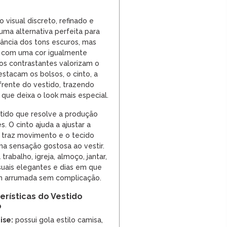
o visual discreto, refinado e
 uma alternativa perfeita para
ância dos tons escuros, mas
o com uma cor igualmente
tos contrastantes valorizam o
stacam os bolsos, o cinto, a
frente do vestido, trazendo
ue deixa o look mais especial.
stido que resolve a produção
 O cinto ajuda a ajustar a
a traz movimento e o tecido
ma sensação gostosa ao vestir.
trabalho, igreja, almoço, jantar,
uais elegantes e dias em que
m arrumada sem complicação.
terísticas do Vestido
o
ise:
possui gola estilo camisa,