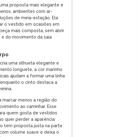
 uma proposta mais elegante e
amenos, ambientes com ar-
duções de meia-estação. Ela
r o vestido em ocasiões em
peça mais composta, sem abrir
e e do movimento da saia
orpo
cria uma silhueta elegante e
mento longuete, a cor marinho
icais ajudam a formar uma linha
, enquanto o cinto destaca a
inina.
a marcar menos a região do
ovimento ao caminhar. Esse
ara quem gosta de vestidos
ão quer perder a aparência
o tem proposta justa na parte
 com volume suave e deixa o