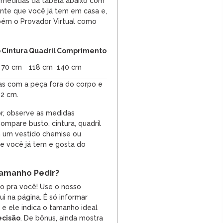
 medidas da tabela abaixo com
nte que você já tem em casa e,
bém o Provador Virtual como
o
Cintura
Quadril
Comprimento
70 cm
118 cm
140 cm
as com a peça fora do corpo e
 2 cm.
r, observe as medidas
Compare busto, cintura, quadril
 um vestido chemise ou
e você já tem e gosta do
amanho Pedir?
so pra você! Use o nosso
i na página. É só informar
, e ele indica o tamanho ideal
ecisão
. De bônus, ainda mostra