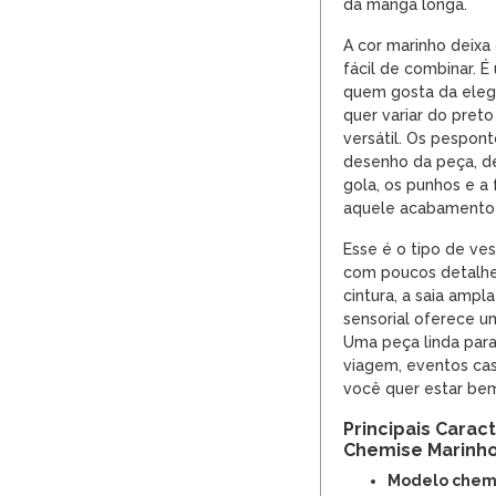
da manga longa.
A cor marinho deixa 
fácil de combinar. É
quem gosta da eleg
quer variar do pret
versátil. Os pespon
desenho da peça, de
gola, os punhos e a 
aquele acabamento q
Esse é o tipo de ve
com poucos detalhes.
cintura, a saia ampl
sensorial oferece u
Uma peça linda para 
viagem, eventos cas
você quer estar be
Principais Carac
Chemise Marinh
Modelo chem