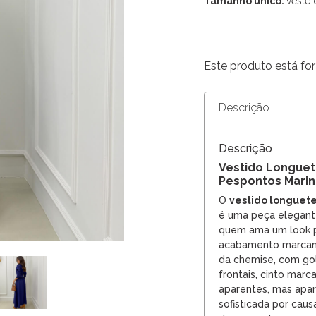
Tamanho único:
veste 
Este produto está for
Descrição
Descrição
Vestido Longuet
Pespontos Mari
O
vestido longuet
é uma peça elegante
quem ama um look p
acabamento marcante
da chemise, com gol
frontais, cinto marc
aparentes, mas apa
sofisticada por cau