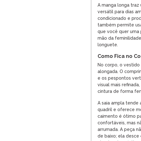
A manga longa traz
versátil para dias 
condicionado e pro
também permite usa
que você quer uma 
mão da feminilidad
longuete.
Como Fica no C
No corpo, o vestido 
alongada. O compri
e os pespontos vert
visual mais refinada
cintura de forma fem
A saia ampla tende 
quadril e oferece m
caimento é ótimo p
confortáveis, mas n
arrumada. A peça nã
de baixo; ela desce