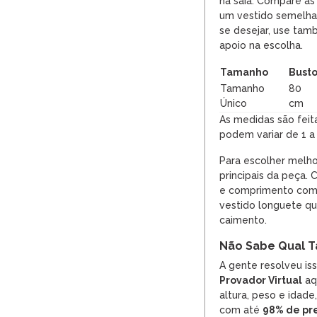
na saia. Compare as
um vestido semelha
se desejar, use tam
apoio na escolha.
Tamanho
Bust
Tamanho
80
Único
cm
As medidas são feit
podem variar de 1 a
Para escolher melho
principais da peça. 
e comprimento com
vestido longuete qu
caimento.
Não Sabe Qual T
A gente resolveu is
Provador Virtual
aqu
altura, peso e idade
com até
98% de pr