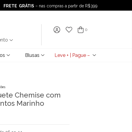
FRETE GRÁTIS
– nas compras a partir de R$399
FRETE GRÁTIS
– nas compras a partir de R$399
0
ento
dos
Blusas
Leve + | Pague –
ções
uete Chemise com
ontos Marinho