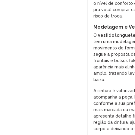
o nível de conforto
pra você comprar co
risco de troca.
Modelagem e Ves
O
vestido longuet
tem uma modelagem
movimento de forma 
segue a proposta da
frontais e bolsos fa
aparência mais alin
amplo, trazendo lev
baixo.
A cintura é valoriza
acompanha a peça. E
conforme a sua pref
mais marcada ou mai
apresenta detalhe f
região da cintura, 
corpo e deixando o 