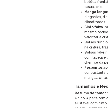
botões fronta
casual chic.
Manga longa:
elegantes, di
climatizados.
Cinto faixa in
mesmo tecido, 
valorizar a cin
Bolsos funcio
na cintura, tr
Bolsos fake n
com lapela e b
chemise da pe
Pespontos ap
contrastante q
mangas, cinto,
Tamanhos e Med
Resumo de tamanh
Único
. A peça tem c
ajustável com cint