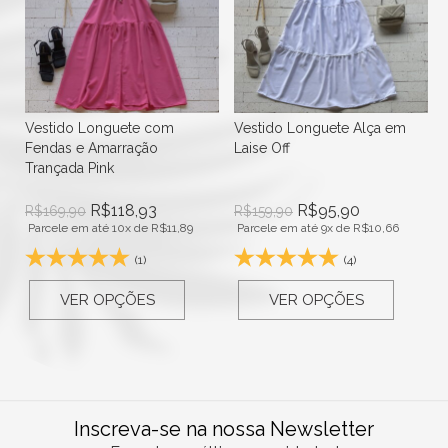
Vestido Longuete com
Vestido Longuete Alça em
Fendas e Amarração
Laise Off
Trançada Pink
R$
118,93
R$
95,90
R$
169,90
R$
159,90
Parcele em até 10x de
R$
11,89
Parcele em até 9x de
R$
10,66
(1)
(4)
VER OPÇÕES
VER OPÇÕES
Inscreva-se na nossa Newsletter