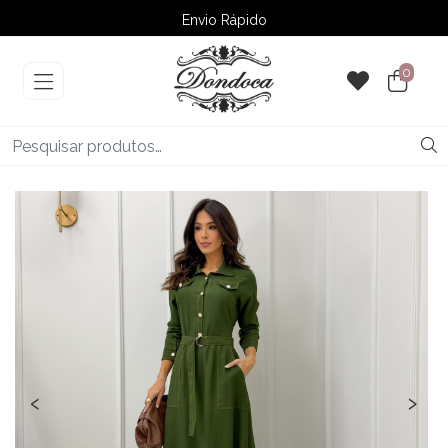
Envio Rápido
➚ Ofertas
– Até 60% OFF
0
‹
›