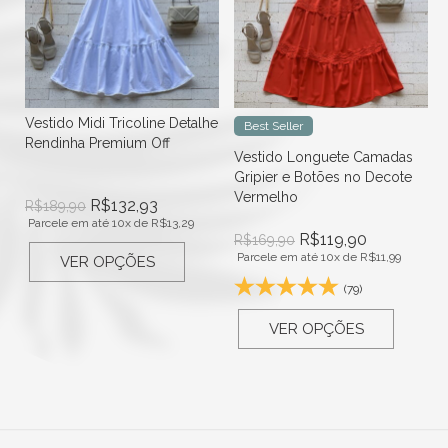
Vestido Midi Tricoline Detalhe
Best Seller
Rendinha Premium Off
Vestido Longuete Camadas
Gripier e Botões no Decote
Vermelho
R$
132,93
R$
189,90
Parcele em até 10x de
R$
13,29
R$
119,90
R$
169,90
Parcele em até 10x de
R$
11,99
VER OPÇÕES
(79)
VER OPÇÕES