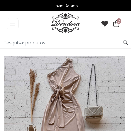
Envio Rápido
➚ Ofertas
– Até 60% OFF
0
‹
›