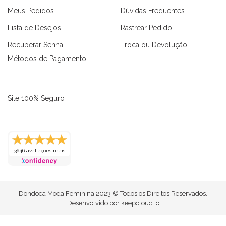
Meus Pedidos
Dúvidas Frequentes
Lista de Desejos
Rastrear Pedido
Recuperar Senha
Troca ou Devolução
Métodos de Pagamento
Site 100% Seguro
3646 avaliações reais
as
Macaquinhos
Blusas
Vestidos
Calças
Conjuntos
Dondoca Moda Feminina 2023 © Todos os Direitos Reservados.
Desenvolvido por
keepcloud.io