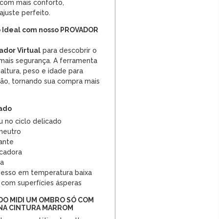
 com mais conforto,
juste perfeito.
 Ideal com nosso PROVADOR
ador Virtual
para descobrir o
mais segurança. A ferramenta
altura, peso e idade para
ção, tornando sua compra mais
dado
 no ciclo delicado
 neutro
ante
ecadora
ra
vesso em temperatura baixa
 com superfícies ásperas
IDO MIDI UM OMBRO SÓ COM
 NA CINTURA MARROM