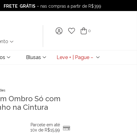
FRETE GRÁTIS
– nas compras a partir de R$399
FRETE GRÁTIS
– nas compras a partir de R$399
0
ento
dos
Blusas
Leve + | Pague –
ções
 um Ombro Só com
ho na Cintura
Parcele em até
10x de
R$
15,99