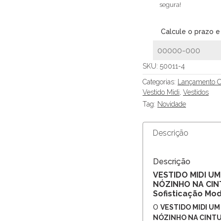
segura!
Calcule o prazo e
SKU:
50011-4
Categorias:
Lançamento O
Vestido Midi
,
Vestidos
Tag:
Novidade
Descrição
Descrição
VESTIDO MIDI U
NÓZINHO NA CI
Sofisticação Mo
O
VESTIDO MIDI U
NÓZINHO NA CINT