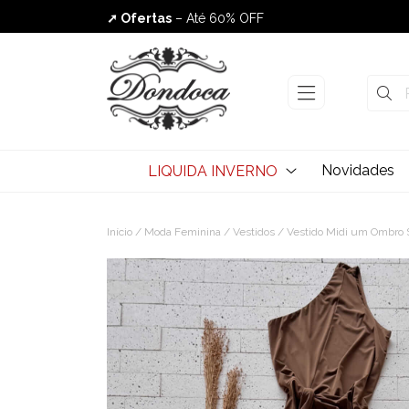
➚ Ofertas
– Até 60% OFF
Envio Rápido
Novidades
LIQUIDA INVERNO
Início
/
Moda Feminina
/
Vestidos
/ Vestido Midi um Ombro 