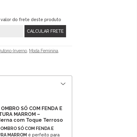
 valor do frete deste produto
utono-Inverno
,
Moda Feminina
,
M OMBRO SÓ COM FENDA E
NTURA MARROM –
derna com Toque Terroso
M OMBRO SÓ COM FENDA E
URA MARROM
é perfeito para