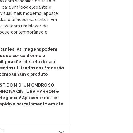
o com sandálias de salto e
 para um look elegante e
m visual mais moderno, aposte
das e brincos marcantes. Em
inalize com um blazer de
m toque contemporâneo e
tantes:
As imagens podem
es de cor conforme a
nfigurações de tela do seu
sórios utilizados nas fotos são
 acompanham o produto.
VESTIDO MIDI UM OMBRO SÓ
INHO NA CINTURA MARROM e
legância! Aproveite nossos
Rápido e parcelamento em até
al