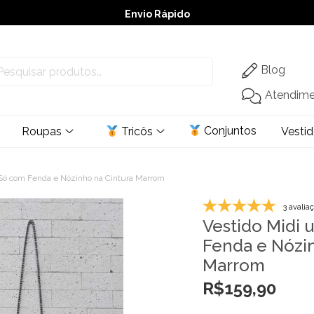
Envio Rápido
➚ Ofertas
– Até 60% OFF
Blog
Atendim
Conjuntos
Roupas
Tricôs
Vesti
Só com Fenda e Nózinho na Cintura Marrom
3 avalia
Vestido Midi
Fenda e Nózin
Marrom
R$
159,90