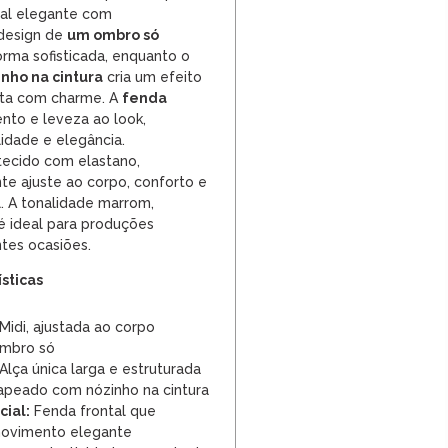
al elegante com
 design de
um ombro só
orma sofisticada, enquanto o
nho na cintura
cria um efeito
eta com charme. A
fenda
nto e leveza ao look,
lidade e elegância.
ecido com elastano,
te ajuste ao corpo, conforto e
. A tonalidade marrom,
 é ideal para produções
ntes ocasiões.
ísticas
Midi, ajustada ao corpo
mbro só
Alça única larga e estruturada
peado com nózinho na cintura
ial:
Fenda frontal que
movimento elegante