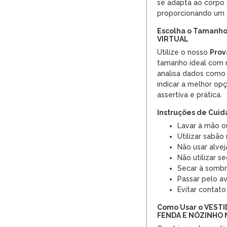
se adapta ao corpo
proporcionando um a
Escolha o Tamanho
VIRTUAL
Utilize o nosso
Prov
tamanho ideal com 
analisa dados como 
indicar a melhor op
assertiva e prática.
Instruções de Cui
Lavar à mão ou
Utilizar sabão
Não usar alvej
Não utilizar s
Secar à somb
Passar pelo a
Evitar contato
Como Usar o VEST
FENDA E NÓZINHO