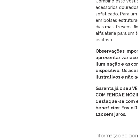
Combine este vestid
acessórios dourados
sofisticado. Para u
em bolsas estrutura
dias mais frescos, f
alfaiataria para u
estiloso.
Observações Impor
apresentar variaçõ
iluminação e as co
dispositivo.
Os aces
ilustrativos e não
Garanta já o seu 
COM FENDA E NÓZ
destaque-se com e
benefícios: Envio 
12x sem juros.
Informação adicion