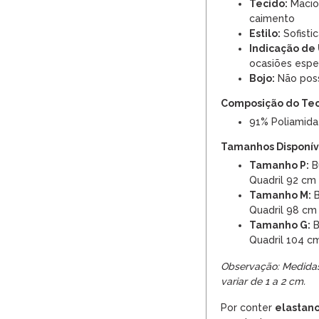
Tecido:
Macio,
caimento
Estilo:
Sofisti
Indicação de 
ocasiões espe
Bojo:
Não poss
Composição do Te
91% Poliamida
Tamanhos Disponíve
Tamanho P:
Bu
Quadril 92 cm
Tamanho M:
B
Quadril 98 cm
Tamanho G:
B
Quadril 104 c
Observação: Medida
variar de 1 a 2 cm.
Por conter
elastan