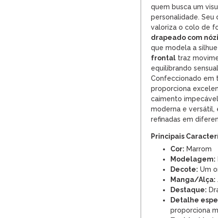
quem busca um visu
personalidade. Seu
valoriza o colo de f
drapeado com nózi
que modela a silhu
frontal
traz movime
equilibrando sensua
Confeccionado em t
proporciona excelen
caimento impecável
moderna e versátil,
refinadas em difere
Principais Caracter
Cor:
Marrom
Modelagem:
Decote:
Um o
Manga/Alça:
Destaque:
Dra
Detalhe espec
proporciona 