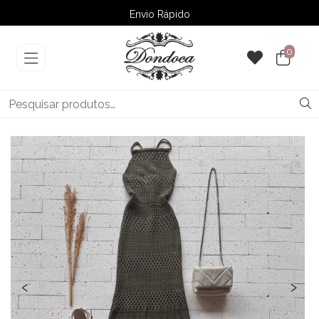
Envio Rápido
➚ Ofertas
– Até 60% OFF
0
‹
›