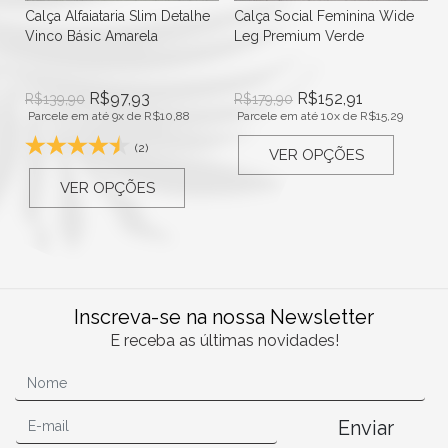
Calça Alfaiataria Slim Detalhe
Calça Social Feminina Wide
Vinco Básic Amarela
Leg Premium Verde
R$
97,93
R$
152,91
R$
139,90
R$
179,90
Parcele em até 9x de
R$
10,88
Parcele em até 10x de
R$
15,29
(2)
VER OPÇÕES
VER OPÇÕES
Inscreva-se na nossa Newsletter
E receba as últimas novidades!
Enviar