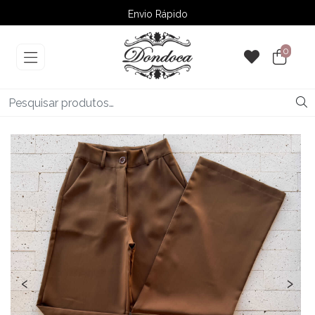
Envio Rápido
➚ Ofertas
– Até 60% OFF
0
‹
›