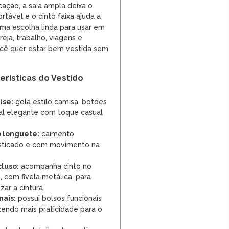
cação, a saia ampla deixa o
tável e o cinto faixa ajuda a
 Uma escolha linda para usar em
reja, trabalho, viagens e
cê quer estar bem vestida sem
terísticas do Vestido
ise:
gola estilo camisa, botões
ual elegante com toque casual
 longuete:
caimento
isticado e com movimento na
cluso:
acompanha cinto no
 com fivela metálica, para
izar a cintura.
nais:
possui bolsos funcionais
azendo mais praticidade para o