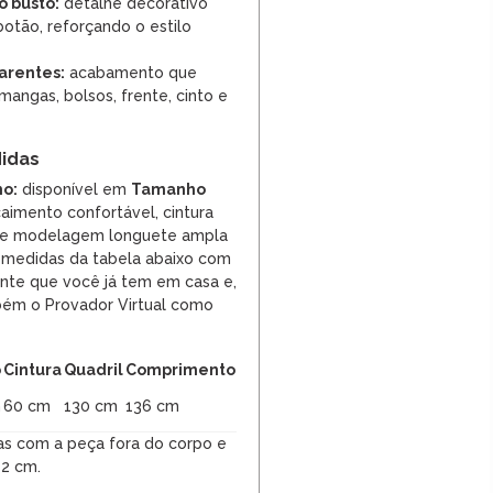
o busto:
detalhe decorativo
otão, reforçando o estilo
arentes:
acabamento que
mangas, bolsos, frente, cinto e
idas
o:
disponível em
Tamanho
aimento confortável, cintura
o e modelagem longuete ampla
 medidas da tabela abaixo com
nte que você já tem em casa e,
bém o Provador Virtual como
o
Cintura
Quadril
Comprimento
m
60 cm
130 cm
136 cm
as com a peça fora do corpo e
 2 cm.