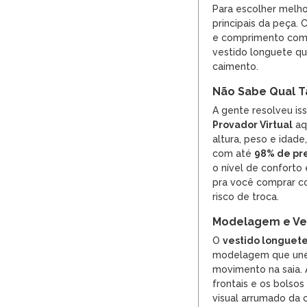
Para escolher melho
principais da peça. 
e comprimento com
vestido longuete qu
caimento.
Não Sabe Qual T
A gente resolveu is
Provador Virtual
aqu
altura, peso e idade
com até
98% de pr
o nível de conforto
pra você comprar co
risco de troca.
Modelagem e Ves
O
vestido longuete
modelagem que une e
movimento na saia. 
frontais e os bolso
visual arrumado da 