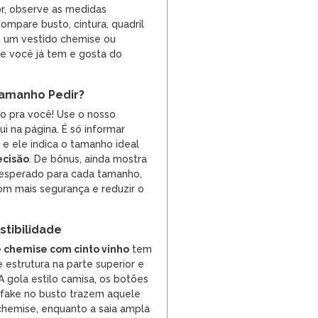
r, observe as medidas
Compare busto, cintura, quadril
 um vestido chemise ou
e você já tem e gosta do
amanho Pedir?
so pra você! Use o nosso
i na página. É só informar
, e ele indica o tamanho ideal
ecisão
. De bônus, ainda mostra
 esperado para cada tamanho,
m mais segurança e reduzir o
tibilidade
 chemise com cinto vinho
tem
strutura na parte superior e
A gola estilo camisa, os botões
s fake no busto trazem aquele
chemise, enquanto a saia ampla