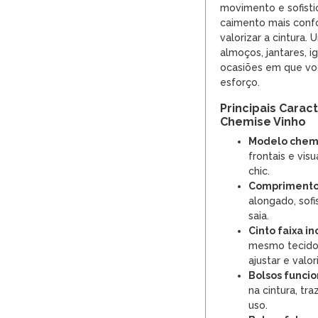
movimento e sofisti
caimento mais confor
valorizar a cintura.
almoços, jantares, ig
ocasiões em que vo
esforço.
Principais Carac
Chemise Vinho
Modelo chem
frontais e vis
chic.
Comprimento
alongado, sof
saia.
Cinto faixa in
mesmo tecido,
ajustar e valor
Bolsos funcio
na cintura, tr
uso.