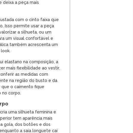
e deixa a peça mais
justada com o cinto faixa que
. Isso permite usar a peça
alorizar a silhueta, ou um
ra um visual confortável e
etálica também acrescenta um
 look.
i elastano na composição, a
r mais flexibilidade ao vestir.
conferir as medidas com
ente na região do busto e da
ir que o caimento fique
o no corpo.
orpo
cria uma silhueta feminina e
uperior tem aparência mais
da gola, dos botões e dos
 enquanto a saia longuete cai