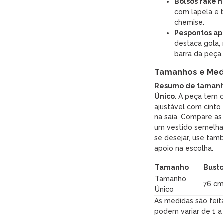
Bolsos fake n
com lapela e b
chemise.
Pespontos ap
destaca gola, 
barra da peça.
Tamanhos e Med
Resumo de tamanh
Único
. A peça tem c
ajustável com cint
na saia. Compare as
um vestido semelha
se desejar, use tam
apoio na escolha.
Tamanho
Bust
Tamanho
76 c
Único
As medidas são feit
podem variar de 1 a