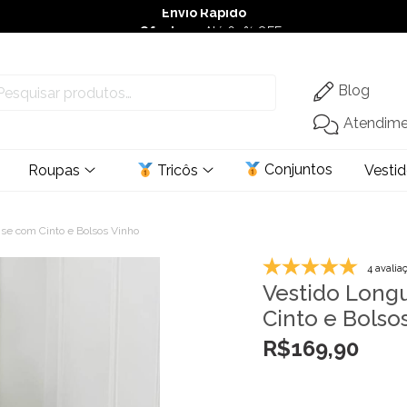
Envio Rápido
➚ Ofertas
– Até 60% OFF
Blog
Atendim
Conjuntos
Roupas
Tricôs
Vesti
se com Cinto e Bolsos Vinho
4 avalia
Vestido Long
Cinto e Bolso
R$
169,90