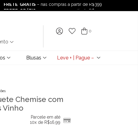
FRETE GRÁTIS
– nas compras a partir de R$399
FRETE GRÁTIS
– nas compras a partir de R$399
0
ento
dos
Blusas
Leve + | Pague –
ções
uete Chemise com
s Vinho
Parcele em até
10x de
R$
16,99