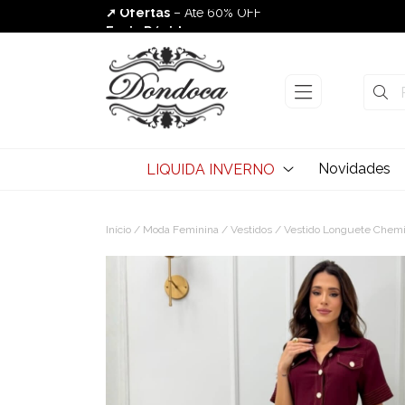
➚ Ofertas
– Até 60% OFF
Envio Rápido
Novidades
LIQUIDA INVERNO
Início
/
Moda Feminina
/
Vestidos
/ Vestido Longuete Chemi