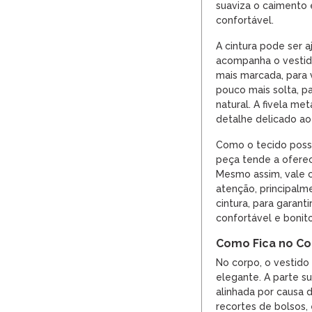
suaviza o caimento 
confortável.
A cintura pode ser a
acompanha o vestido
mais marcada, para v
pouco mais solta, pa
natural. A fivela m
detalhe delicado ao
Como o tecido possu
peça tende a oferece
Mesmo assim, vale 
atenção, principalm
cintura, para garant
confortável e bonit
Como Fica no C
No corpo, o vestido 
elegante. A parte s
alinhada por causa 
recortes de bolsos,