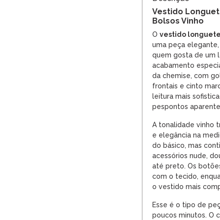
Vestido Longuet
Bolsos Vinho
O
vestido longuete
uma peça elegante,
quem gosta de um l
acabamento especial
da chemise, com gol
frontais e cinto ma
leitura mais sofisti
pespontos aparente
A tonalidade vinho 
e elegância na medi
do básico, mas cont
acessórios nude, dou
até preto. Os botõe
com o tecido, enqua
o vestido mais comp
Esse é o tipo de pe
poucos minutos. O 